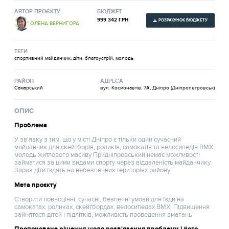
АВТОР ПРОЄКТУ
БЮДЖЕТ
999 342 ГРН
РОЗРАХУНОК БЮДЖЕТУ
ОЛЕНА ВЕРНИГОРА
ТЕГИ
спортивний майданчик, діти, благоустрій, молодь
РАЙОН
АДРЕСА
Самарський
вул. Космонавтів, 7А, Дніпро (Дніпропетровськ)
ОПИС
Проблема
У зв'язку з тим, що у місті Дніпро є тільки один сучасний
майданчик для скейтборів, роликів, самокатів та велосипедiв BMX
молодь житлового масиву Придніпровський немає можливості
займатися за цими видами спорту через віддаленість майданчику.
Зараз діти їздять на небезпечних територіях району
Мета проєкту
Створити повноцінні, сучасні, безпечні умови для їзди на
самокатах, роликах, скейтбордах, велосипедах ВМХ. Підвищення
зайнятості дітей і підлітків, можливість проведення змагань
Пропоноване рішення щодо розв'язання проблеми і його