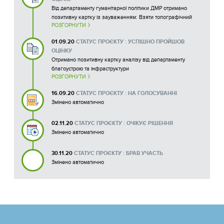
Від департаменту гуманітарної політики ДМР отримано
позитивну картку із зауваженням: Взяти топографічний
РОЗГОРНУТИ
план місцевості де заплановано будівництво майданчика
(м. 1:500), щоб з'ясувати наявність та границі інженерних
01.09.20
СТАТУС ПРОЄКТУ : УСПІШНО ПРОЙШОВ
мереж; Звернутися до департаменту з благоустрою та
ОЦІНКУ
інфраструктури ДМР стосовно демонтажу та укладки
Отримано позитивну картку аналізу від департаменту
асфальтобетону.
благоустрою та інфраструктури
15973202591191_290.PDF
РОЗГОРНУТИ
15989579698541_290.pdf
16.09.20
СТАТУС ПРОЄКТУ : НА ГОЛОСУВАННІ
Змінено автоматично
02.11.20
СТАТУС ПРОЄКТУ : ОЧІКУЄ РІШЕННЯ
Змінено автоматично
30.11.20
СТАТУС ПРОЄКТУ : БРАВ УЧАСТЬ
Змінено автоматично