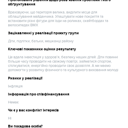
обґрунтування
Враховуючи, що територія велика, виділити місце для
облаштування майданчика. Улаштувати нове покриття та
встановити різні фігури для їзди на роликах, скейтбордах та
велосипедах ВМХ
Зацікавленні у реалізації проєкту групи
Діти, підлітки, батьки, мешканці району
Ключові показники оцінки результату
Це вдала інвестиція у здоров'я, безпеку наших дітей. Діти повинні
більше часу проводити на свіжому повітрі, займатися спортом,
спілкуватися, енергійно проводити своє дозвілля. А ми маємо
допомогти у розвитку фізичного та культурного виховання молоді
Ризики у реалізації
Інфляція
Інформація про співфінансування
Немає
Чи є у вас конфлікт інтересів
Ні
Ви посадова особа?