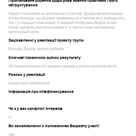
Пропоноване рішення щодо розв'язання проблеми і його
обґрунтування
Проєкт націлений на різні вікові категорії. Досвід минулої водної
битви показує, що формат приймається з теплом як у молодшого,
так і у старшого покоління. У жаркий літній день Водна битва
стане чудовим способом розваги, а також піару молодіжних
організацій міста
Зацікавленні у реалізації проєкту групи
Молодь Дніпра, жителі районів
Ключові показники оцінки результату
Збільшення кількості цікавих заходів у різних куточках міста
Ризики у реалізації
Карантинні обмеження.
Інформація про співфінансування
-
Чи є у вас конфлікт інтересів
ні
Ви ознайомленні з положенням Бюджету участі
так