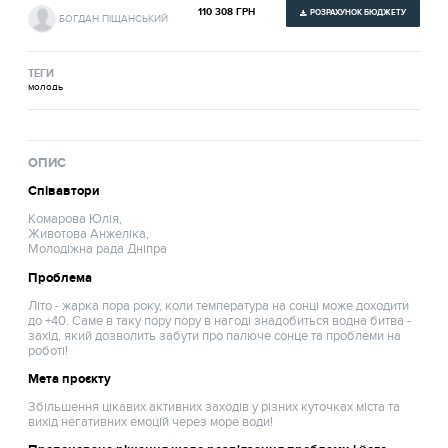
110 308 ГРН
РОЗРАХУНОК БЮДЖЕТУ
БОГДАН ПІЩАНСЬКИЙ
ТЕГИ
молодь
ОПИС
Співавтори
Комарова Юлія,
Животова Анжеліка,
Молодіжна рада Дніпра
Проблема
Літо - жарка пора року, коли температура на сонці може доходити
до +40. Саме в таку пору пору в нагоді знадобиться водна битва -
захід, який дозволить забути про палюче сонце та проблеми на
роботі!
Мета проєкту
Збільшення цікавих активних заходів у різних куточках міста та
вихід негативних емоцій через море води!