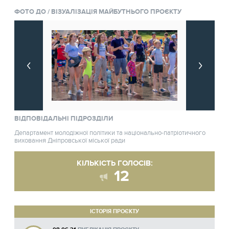
ФОТО ДО / ВІЗУАЛІЗАЦІЯ МАЙБУТНЬОГО ПРОЄКТУ
ВІДПОВІДАЛЬНІ ПІДРОЗДІЛИ
Департамент молодіжної політики та національно-патріотичного
виховання Дніпровської міської ради
КІЛЬКІСТЬ ГОЛОСІВ:
12
ІСТОРІЯ ПРОЄКТУ