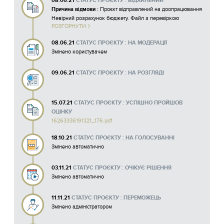
08.06.21
СТАТУС ПРОЄКТУ : ВІДХИЛЕНИЙ
Причина відмови :
Проєкт відправлений на доопрацювання
Невірний розрахунок бюджету. Файл з перевіркою
РОЗГОРНУТИ
додається.
16231362299103_16230709100965-profoto-foto-workshop-
08.06.21
СТАТУС ПРОЄКТУ : НА МОДЕРАЦІЇ
dlia-molodi-dnipra.xlsx
Змінено користувачем
09.06.21
СТАТУС ПРОЄКТУ : НА РОЗГЛЯДІ
15.07.21
СТАТУС ПРОЄКТУ : УСПІШНО ПРОЙШОВ
ОЦІНКУ
16263336191321_176.pdf
18.10.21
СТАТУС ПРОЄКТУ : НА ГОЛОСУВАННІ
Змінено автоматично
03.11.21
СТАТУС ПРОЄКТУ : ОЧІКУЄ РІШЕННЯ
Змінено автоматично
11.11.21
СТАТУС ПРОЄКТУ : ПЕРЕМОЖЕЦЬ
Змінено адміністратором