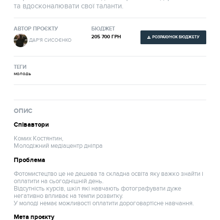
та вдосконалювати свої таланти.
АВТОР ПРОЄКТУ
БЮДЖЕТ
205 700 ГРН
РОЗРАХУНОК БЮДЖЕТУ
ДАР'Я СИСОЄНКО
ТЕГИ
молодь
ОПИС
Співавтори
Комих Костянтин,
Молодіжний медіацентр дніпра
Проблема
Фотомистецтво це не дешева та складна освіта яку важко знайти і
оплатити на сьогоднішній день.
Відсутність курсів, шкіл які навчають фотографувати дуже
негативно впливає на темпи розвитку.
У молоді немає можливості оплатити дороговартісне навчання.
Мета проєкту