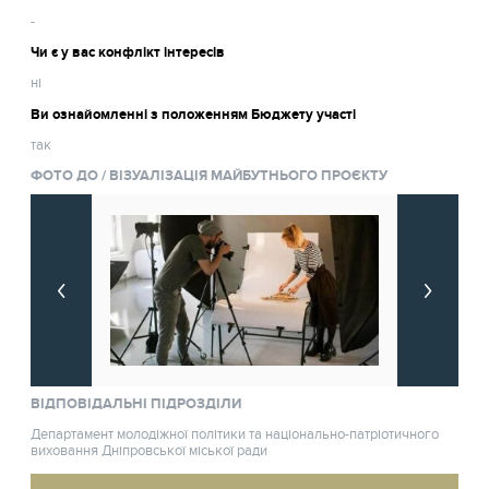
-
Чи є у вас конфлікт інтересів
ні
Ви ознайомленні з положенням Бюджету участі
так
ФОТО ДО / ВІЗУАЛІЗАЦІЯ МАЙБУТНЬОГО ПРОЄКТУ
ВІДПОВІДАЛЬНІ ПІДРОЗДІЛИ
Департамент молодіжної політики та національно-патріотичного
виховання Дніпровської міської ради