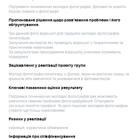
Підтримати починаючих молодих фотографів. Допомогти освоїти
базові знання з фотографії
Пропоноване рішення щодо розв'язання проблеми і його
обґрунтування
Три денний фото воркшоп для тридцяти молодих фотографів-
початківців.
Залучення експертів які проведуть воркшоп з теоретичними та
практичними навичками.
За результатами проходження воркшопу учасники отримають
подарунки.
Зацікавленні у реалізації проєкту групи
Молоді фотографи-початківці з Дніпра, яким не вистачає знань та
фінансів аби навчатися та розвиватися в фотомистецтві.
Ключові показники оцінки результату
Підтримка починаючих молодих фотографів дає можливість
навчитися певним прийомам фотографування. Опанувати
загальні поняття професії. Та дати поштовх молодим фотографам
ставати ще більш креативними
Ризики у реалізації
Інфляція, карантинні обмеження
Інформація про співфінансування