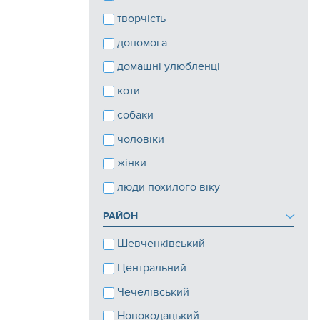
творчість
допомога
домашні улюбленці
коти
собаки
чоловіки
жінки
люди похилого віку
РАЙОН
Шевченківський
Центральний
Чечелівський
Новокодацький