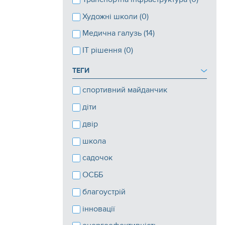
Художні школи (0)
Медична галузь (14)
ІТ рішення (0)
ТЕГИ
спортивний майданчик
діти
двір
школа
садочок
ОСББ
благоустрій
інновації