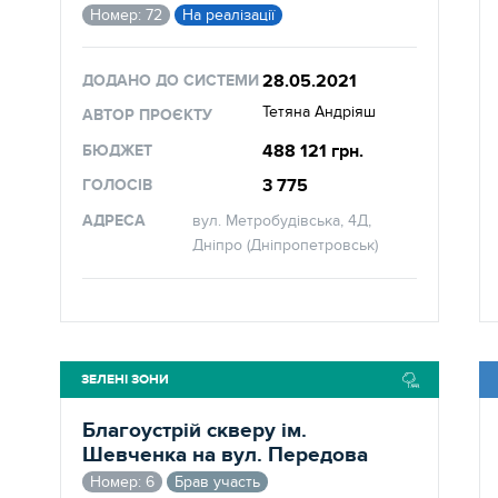
Номер: 72
На реалізації
28.05.2021
ДОДАНО ДО СИСТЕМИ
Тетяна Андріяш
АВТОР ПРОЄКТУ
488 121 грн.
БЮДЖЕТ
3 775
ГОЛОСІВ
АДРЕСА
вул. Метробудівська, 4Д,
Дніпро (Дніпропетровськ)
ЗЕЛЕНІ ЗОНИ
Благоустрій скверу ім.
Шевченка на вул. Передова
Номер: 6
Брав участь