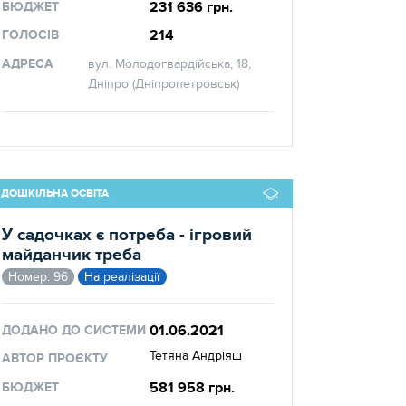
231 636 грн.
БЮДЖЕТ
214
ГОЛОСІВ
АДРЕСА
вул. Молодогвардійська, 18,
Дніпро (Дніпропетровськ)
ДОШКІЛЬНА ОСВІТА
У садочках є потреба - ігровий
майданчик треба
Номер: 96
На реалізації
01.06.2021
ДОДАНО ДО СИСТЕМИ
Тетяна Андріяш
АВТОР ПРОЄКТУ
581 958 грн.
БЮДЖЕТ