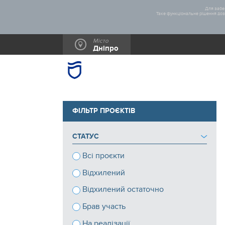
Для забез
Таке функціональне рішення дозв
Місто
Дніпро
ФІЛЬТР ПРОЄКТІВ
СТАТУС
Всі проєкти
Відхилений
Відхилений остаточно
Брав участь
На реалізації