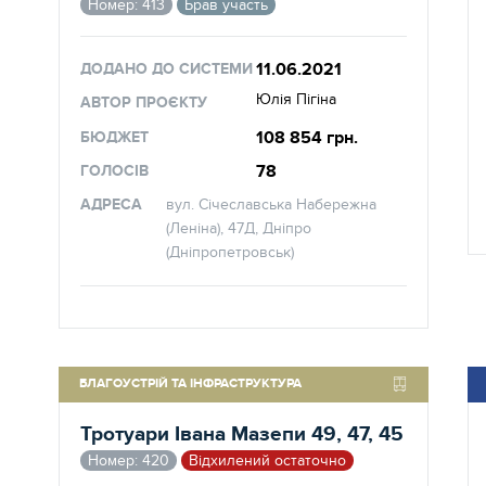
Номер: 413
Брав участь
11.06.2021
ДОДАНО ДО СИСТЕМИ
Юлія Пігіна
АВТОР ПРОЄКТУ
108 854 грн.
БЮДЖЕТ
78
ГОЛОСІВ
АДРЕСА
вул. Січеславська Набережна
(Леніна), 47Д, Дніпро
(Дніпропетровськ)
БЛАГОУСТРІЙ ТА ІНФРАСТРУКТУРА
Тротуари Iвана Мазепи 49, 47, 45
Номер: 420
Відхилений остаточно