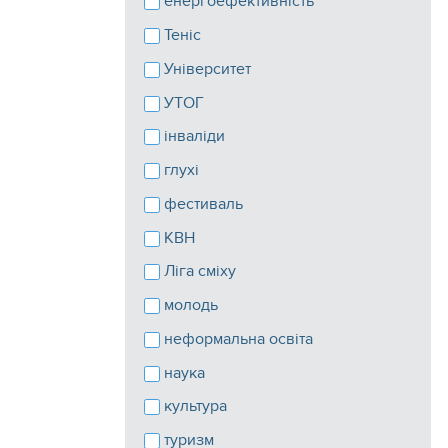
енергоефективність
Теніс
Університет
УТОГ
інваліди
глухі
фестиваль
КВН
Ліга сміху
молодь
неформальна освіта
наука
культура
туризм