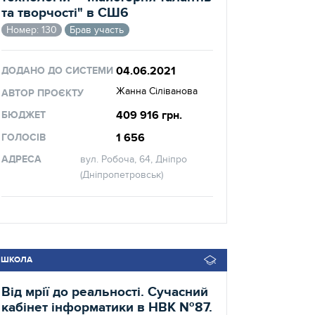
та творчості" в СШ6
Номер: 130
Брав участь
04.06.2021
ДОДАНО ДО СИСТЕМИ
Жанна Сіліванова
АВТОР ПРОЄКТУ
409 916 грн.
БЮДЖЕТ
1 656
ГОЛОСІВ
АДРЕСА
вул. Робоча, 64, Дніпро
(Дніпропетровськ)
ШКОЛА
Від мрії до реальності. Сучасний
кабінет інформатики в НВК №87.