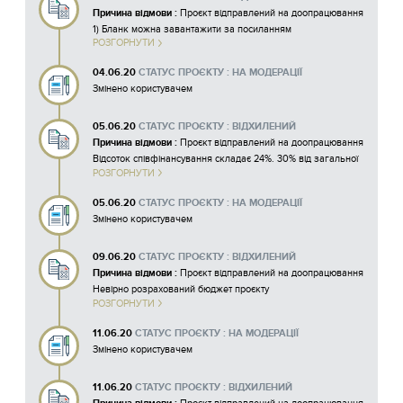
Причина відмови :
Проєкт відправлений на доопрацювання
1) Бланк можна завантажити за посиланням
РОЗГОРНУТИ
https://adm.dniprorada.gov.ua/help/forms ;
04.06.20
СТАТУС ПРОЄКТУ : НА МОДЕРАЦІЇ
Змінено користувачем
05.06.20
СТАТУС ПРОЄКТУ : ВІДХИЛЕНИЙ
Причина відмови :
Проєкт відправлений на доопрацювання
Відсоток співфінансування складає 24%. 30% від загальної
РОЗГОРНУТИ
суми 193 290 грн складає 57 987 грн.
05.06.20
СТАТУС ПРОЄКТУ : НА МОДЕРАЦІЇ
Змінено користувачем
09.06.20
СТАТУС ПРОЄКТУ : ВІДХИЛЕНИЙ
Причина відмови :
Проєкт відправлений на доопрацювання
Невірно розрахований бюджет проєкту
РОЗГОРНУТИ
15916846850124_110.xlsx
11.06.20
СТАТУС ПРОЄКТУ : НА МОДЕРАЦІЇ
Змінено користувачем
11.06.20
СТАТУС ПРОЄКТУ : ВІДХИЛЕНИЙ