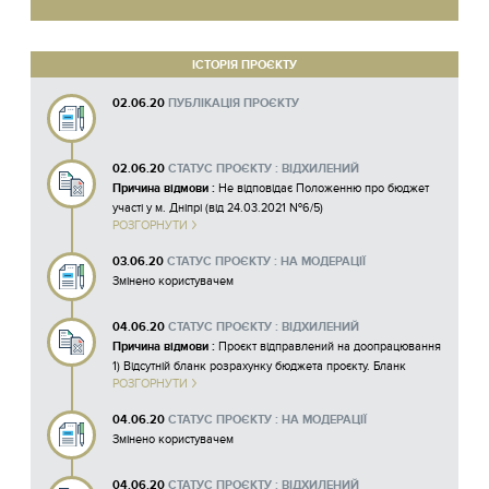
ІСТОРІЯ ПРОЄКТУ
02.06.20
ПУБЛІКАЦІЯ ПРОЄКТУ
02.06.20
СТАТУС ПРОЄКТУ : ВІДХИЛЕНИЙ
Причина відмови :
Не відповідає Положенню про бюджет
участі у м. Дніпрі (від 24.03.2021 №6/5)
РОЗГОРНУТИ
1) Відсутній бланк розрахунку бюджета проєкту. Бланк
можна завантажити за посиланням
03.06.20
СТАТУС ПРОЄКТУ : НА МОДЕРАЦІЇ
https://adm.dniprorada.gov.ua/help/forms ; 2) Відсутній
Змінено користувачем
гарантійний лист від ОСББ. Гарантійний лист можна
завантажити за посиланням
https://adm.dniprorada.gov.ua/help/forms
04.06.20
СТАТУС ПРОЄКТУ : ВІДХИЛЕНИЙ
Причина відмови :
Проєкт відправлений на доопрацювання
1) Відсутній бланк розрахунку бюджета проєкту. Бланк
РОЗГОРНУТИ
можна завантажити за посиланням
https://adm.dniprorada.gov.ua/help/forms ; 2) Відсутній
04.06.20
СТАТУС ПРОЄКТУ : НА МОДЕРАЦІЇ
гарантійний лист від ОСББ. Гарантійний лист можна
Змінено користувачем
завантажити за посиланням
https://adm.dniprorada.gov.ua/help/forms
04.06.20
СТАТУС ПРОЄКТУ : ВІДХИЛЕНИЙ