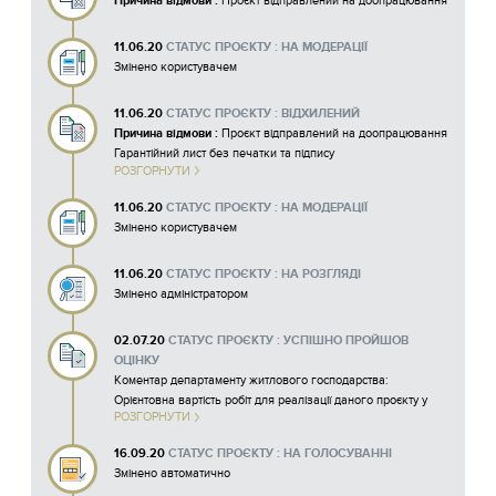
Причина відмови :
Проєкт відправлений на доопрацювання
11.06.20
СТАТУС ПРОЄКТУ : НА МОДЕРАЦІЇ
Змінено користувачем
11.06.20
СТАТУС ПРОЄКТУ : ВІДХИЛЕНИЙ
Причина відмови :
Проєкт відправлений на доопрацювання
Гарантійний лист без печатки та підпису
РОЗГОРНУТИ
11.06.20
СТАТУС ПРОЄКТУ : НА МОДЕРАЦІЇ
Змінено користувачем
11.06.20
СТАТУС ПРОЄКТУ : НА РОЗГЛЯДІ
Змінено адміністратором
02.07.20
СТАТУС ПРОЄКТУ : УСПІШНО ПРОЙШОВ
ОЦІНКУ
Коментар департаменту житлового господарства:
Орієнтовна вартість робіт для реалізації даного проєкту у
РОЗГОРНУТИ
рамках Бюджету участі згідно договірної ціни складає 161
075,0 грн. З урахуванням 20% складає 193 290,0 грн. У
16.09.20
СТАТУС ПРОЄКТУ : НА ГОЛОСУВАННІ
зв'язку з чим змінюється бюджетні кошти на суму 135 303.
Змінено автоматично
Автору проекту необхідно виконати зміни в проекті участі та