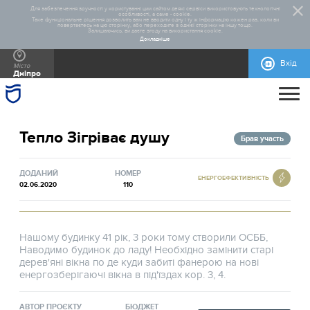
Для забезпечення зручності у користуванні цим сайтом деякі сервіси використовують технологічні
особливості, а саме - cookie.
Таке функціональне рішення дозволить вам не вводити одну і ту ж інформацію кожен раз, коли ви
повертаєтесь на цю сторінку, або переходите з однієї сторінки на іншу тощо.
Залишаючись, ви даєте згоду на використання cookie.
Докладніше
Вхід
Місто
Дніпро
ПРО ПРОЄКТ
Тепло Зігріває душу
ДОПОМОГА
ЗАГАЛЬНА ІНФОРМАЦІЯ
СТАТИСТИКА
РЕАЛІЗОВАНІ ПРОЄКТИ
Брав участь
КОНТАКТИ
ПРАВИЛА УЧАСТІ
НОРМАТИВНО-ПРАВОВА БАЗА
БЛАНКИ ДЛЯ ЗАВАНТАЖЕННЯ
МАКЕТИ РЕКЛАМНИХ МАТЕРІАЛІВ
ДОДАНИЙ
НОМЕР
ЕНЕРГОЕФЕКТИВНІСТЬ
02.06.2020
110
Нашому будинку 41 рік, 3 роки тому створили ОСББ,
Наводимо будинок до ладу! Необхідно замінити старі
дерев'яні вікна по де куди забиті фанерою на нові
енергозберігаючі вікна в під'їздах кор. 3, 4.
АВТОР ПРОЄКТУ
БЮДЖЕТ