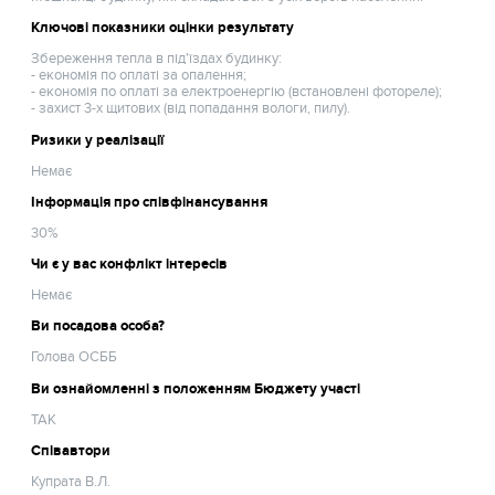
Ключові показники оцінки результату
Збереження тепла в під'їздах будинку:
- економія по оплаті за опалення;
- економія по оплаті за електроенергію (встановлені фотореле);
- захист 3-х щитових (від попадання вологи, пилу).
Ризики у реалізації
Немає
Інформація про співфінансування
30%
Чи є у вас конфлікт інтересів
Немає
Ви посадова особа?
Голова ОСББ
Ви ознайомленні з положенням Бюджету участі
ТАК
Співавтори
Купрата В.Л.