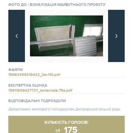
ФОТО ДО / ВІЗУАЛІЗАЦІЯ МАЙБУТНЬОГО ПРОЄКТУ
ФАЙЛИ
15983359318432_list-110.pdf
ЕКСПЕРТНА ОЦІНКА
15911939427737_iantarnaia-75a.pdf
ВІДПОВІДАЛЬНІ ПІДРОЗДІЛИ
Департамент житлового господарства Дніпровської міської ради
КІЛЬКІСТЬ ГОЛОСІВ:
175