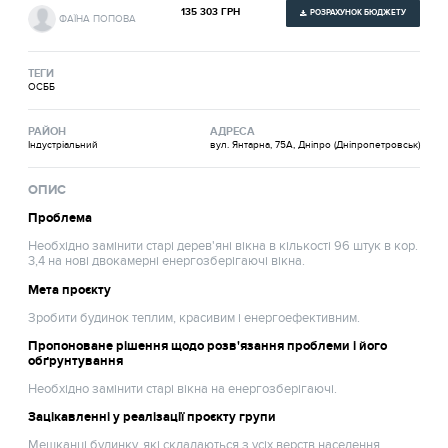
135 303 ГРН
РОЗРАХУНОК БЮДЖЕТУ
ФАЇНА ПОПОВА
ТЕГИ
ОСББ
РАЙОН
АДРЕСА
Індустріальний
вул. Янтарна, 75А, Дніпро (Дніпропетровськ)
ОПИС
Проблема
Необхідно замінити старі дерев'яні вікна в кількості 96 штук в кор.
3,4 на нові двокамерні енергозберігаючі вікна.
Мета проєкту
Зробити будинок теплим, красивим і енергоефективним.
Пропоноване рішення щодо розв'язання проблеми і його
обґрунтування
Необхідно замінити старі вікна на енергозберігаючі.
Зацікавленні у реалізації проєкту групи
Мешканці будинку, які складаються з усіх верств населення.