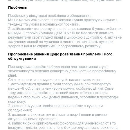
Проблема
Проблема у відсутності необхідного обладнання.
Ми не маємо можливості: 1. виховувати учнів враховуючи сучасні
тенденції та умови виконавської практики.
2. здійснювати концертну діяльність, що охопила б увесь район, як
мінімум. 3. творча команда ДДМШ № 10 не має змоги ділитися
результатами своєї плідної праці з широкою аудиторією. 4. активне
залучення людей до музичного мистецтва поліпшить духовне
здоров’я нації та сприятиме її прогресивному розвитку.
Пропоноване рішення щодо розв'язання проблеми і його
обґрунтування
Пропонується придбати обладнання для портативної студії
звукозапису та ведення концертної діяльності на професійному
рівні.
Слід наголосити, що музична студія надасть можливість:
1. дотримуватися правил гігієни голосу учнів (при температурі
менше +9 оС, співати наживо не можна, особливо дітям). Саме
тому можливість зробити плюсовий запис є безцінною для
ведення стабільної концертної діяльності, особливо в прохолодні
пори року;
2. дозволить учням здобути навички роботи з сучасним
обладнанням;
3. дозволить викладачам втілювати творчі плани в рамках
актуальних вимог сучасності ;
4. запис якісних оригінальних фонограм для учнів-вокалістів та
інструменталістів, оригінального бек-вокалу для соло-вокалістів.