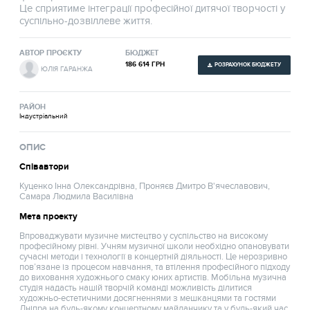
Це сприятиме інтеграції професійної дитячої творчості у
суспільно-дозвіллеве життя.
АВТОР ПРОЄКТУ
БЮДЖЕТ
186 614 ГРН
РОЗРАХУНОК БЮДЖЕТУ
ЮЛІЯ ГАРАНЖА
РАЙОН
Індустріальний
ОПИС
Співавтори
Куценко Інна Олександрівна, Проняєв Дмитро В'ячеславович,
Самара Людмила Василівна
Мета проекту
Впроваджувати музичне мистецтво у суспільство на високому
професійному рівні. Учням музичної школи необхідно опановувати
сучасні методи і технології в концертній діяльності. Це нерозривно
пов’язане із процесом навчання, та втілення професійного підходу
до виховання художнього смаку юних артистів. Мобільна музична
студія надасть нашій творчій команді можливість ділитися
художньо-естетичними досягненнями з мешканцями та гостями
Дніпра на будь-якому концертному майданчику та у будь-який час.