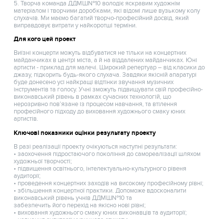
5. Творча команда ДДМШ№10 володіє яскравим художнім
матеріалом і творчими доробками, які відомі лише вузькому колу
слухачів. Ми маємо багатий творчо-професійний досвід, який
виправдовує витрати у найкоротші терміни.
Для кого цей проект
Виїзні концерти можуть відбуватися не тільки на концертних
майданчиках в центрі міста, а й на віддалених майданчиках. Юні
артисти - приклад для малечі. Широкий репертуар – від класики до
джазу, підкорить будь-якого слухача. Завдяки якісній апаратурі
буде донесено усі найкращі відтінки звучання музичних
інструментів та голосу. Учні зможуть підвищувати свій професійно-
виконавський рівень в рамках сучасних технологій, що
нерозривно пов’язане із процесом навчання, та втілення
професійного підходу до виховання художнього смаку юних
артистів.
Ключові показники оцінки результату проекту
В разі реалізації проекту очікуються наступні результати:
• заохочення підростаючого покоління до самореалізації шляхом
художньої творчості;
• підвищення освітнього, інтелектуально-культурного рівеня
аудиторії;
• проведення концертних заходів на високому професійному рівні;
• збільшення концертної практики. Допоможе вдосконалити
виконавський рівень учнів ДДМШ№10 та
забезпечить його перехід на якісно нові рівні;
• виховання художнього смаку юних виконавців та аудиторії;