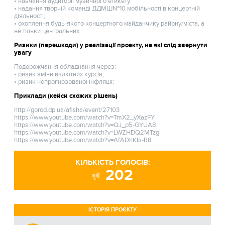
• навчання аудиторії музичного етикету;
• надання творчій команді ДДМШ№10 мобільності в концертній
діяльності;
• охоплення будь-якого концертного майданчику району/міста, а
не тільки центральних.
Ризики (перешкоди) у реалізації проекту, на які слід звернути
увагу
Подорожчання обладнання через:
• ризик зміни валютних курсів;
• ризик непрогнозованої інфляції;
Приклади (кейси схожих рішень)
http://gorod.dp.ua/afisha/event/27103
https://www.youtube.com/watch?v=TmX2_yXazFY
https://www.youtube.com/watch?v=QJ_p5-GYUA8
https://www.youtube.com/watch?v=LWZHDQ2MTzg
https://www.youtube.com/watch?v=AfADhKIa-R8
КІЛЬКІСТЬ ГОЛОСІВ:
202
ІСТОРІЯ ПРОЄКТУ