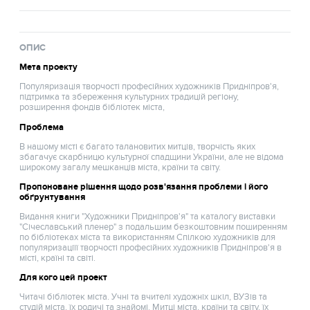
ОПИС
Мета проекту
Популяризація творчості професійних художників Придніпров'я,
підтримка та збереження культурних традицій регіону,
розширення фондів бібліотек міста,
Проблема
В нашому місті є багато талановитих митців, творчість яких
збагачує скарбницю культурної спадщини України, але не відома
широкому загалу мешканців міста, країни та світу.
Пропоноване рішення щодо розв'язання проблеми і його
обґрунтування
Видання книги "Художники Придніпров'я" та каталогу виставки
"Січеславський пленер" з подальшим безкоштовним поширенням
по бібліотеках міста та використанням Спілкою художників для
популяризаціїї творчості професійних художників Придніпров'я в
місті, країні та світі.
Для кого цей проект
Читачі бібліотек міста. Учні та вчителі художніх шкіл, ВУЗів та
студій міста, їх родичі та знайомі. Митці міста, країни та світу, їх