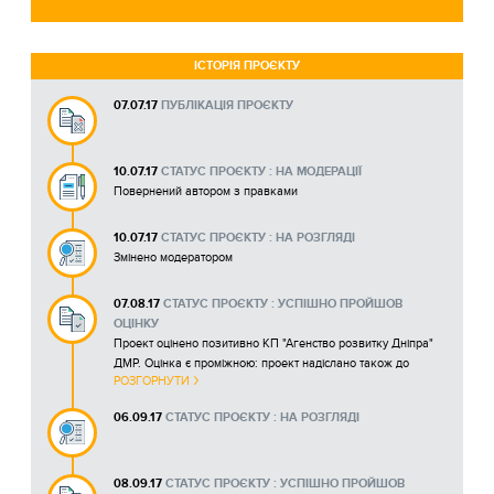
ІСТОРІЯ ПРОЄКТУ
07.07.17
ПУБЛІКАЦІЯ ПРОЄКТУ
10.07.17
СТАТУС ПРОЄКТУ : НА МОДЕРАЦІЇ
Повернений автором з правками
10.07.17
СТАТУС ПРОЄКТУ : НА РОЗГЛЯДІ
Змінено модератором
07.08.17
СТАТУС ПРОЄКТУ : УСПІШНО ПРОЙШОВ
ОЦІНКУ
Проект оцінено позитивно КП "Агенство розвитку Дніпра"
ДМР. Оцінка є проміжною: проект надіслано також до
РОЗГОРНУТИ
іншого виконавчого органу
150211336129_ka-23-p_panchenko.pdf
06.09.17
СТАТУС ПРОЄКТУ : НА РОЗГЛЯДІ
08.09.17
СТАТУС ПРОЄКТУ : УСПІШНО ПРОЙШОВ