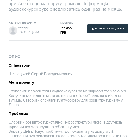
прив'язкою до маршруту трамваю. Інформація
аудіоекскурсії буде оновлюватись один раз на місяць.
АВТОР ПРОЄКТУ
БЮДЖЕТ
199 600
СЕРГЕЙ
РОЗРАХУНОК БЮДЖЕТУ
ГОЛОВАЦКИЙ
ГРН
ОПИС
Співавтори
Шишацький Сергій Володимирович
Мета проекту
Стоворити безкоштовні аудіоекскурсії за маршрутом трамваю №1
Залучити мешканців міста до вивчення історії власного міста та
вулиць. Створити сприятливу атмосферу для розвитку туризму у
Дніпрі.
Проблема
Слабкий розвиток туристичної інфраструктури міста, відсутність
туристичних маршрутів та об'єктів у місті.
Зараз у Дніпрі існує проблема, що показати у нашому місті.
Створення аудіоекскурсії надасть змогу містянам розповідати про