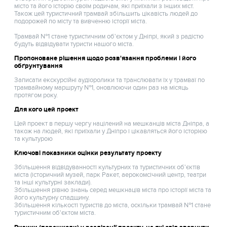
місто та його історію своїм родичам, які приїхали з інших міст.
Також цей туристичний трамвай збільшить цікавість людей до
подорожей по місту та вивченню історії міста.
Трамвай №1 стане туристичним об'єктом у Дніпрі, який з радістю
будуть відвідувати туристи нашого міста.
Пропоноване рішення щодо розв'язання проблеми і його
обґрунтування
Записати екскурсійні аудіоролики та транслювати їх у трамваї по
трамвайному маршруту №1, оновлюючи один раз на місяць
протягом року.
Для кого цей проект
Цей проект в першу чергу націлений на мешканців міста Дніпра, а
також на людей, які приїхали у Дніпро і цікавляться його історією
та культурою
Ключові показники оцінки результату проекту
Збільшення відвідуванності культурних та туристичних об'єктів
міста (історичний музей, парк Ракет, аерокомсічний центр, театри
та інші культурні заклади).
Збільшення рівню знань серед мешкнаців міста про історії міста та
його культурну спадщину.
Збільшення кількості туристів до міста, оскільки трамвай №1 стане
туристичним об'єктом міста.