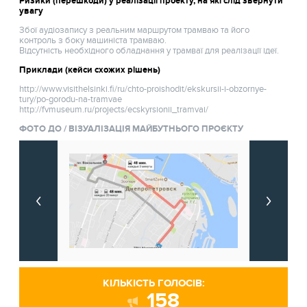
Ризики (перешкоди) у реалізації проекту, на які слід звернути
увагу
Збої аудіозапису з реальним маршрутом трамваю та його
контроль з боку машиніста трамваю.
Відсутність необхідного обладнання у трамваї для реалізації ідеї.
Приклади (кейси схожих рішень)
http://www.visithelsinki.fi/ru/chto-proishodit/ekskursii-i-obzornye-
tury/po-gorodu-na-tramvae
http://fvmuseum.ru/projects/ecskyrsionii_tramvai/
ФОТО ДО / ВІЗУАЛІЗАЦІЯ МАЙБУТНЬОГО ПРОЄКТУ
КІЛЬКІСТЬ ГОЛОСІВ:
158