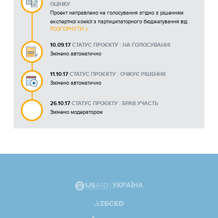
ОЦІНКУ
Проект направлено на голосування згідно з рішенням
експертної комісії з партиципаторного бюджетування від
РОЗГОРНУТИ
08.09.2017
10.09.17
СТАТУС ПРОЄКТУ : НА ГОЛОСУВАННІ
Змінено автоматично
11.10.17
СТАТУС ПРОЄКТУ : ОЧІКУЄ РІШЕННЯ
Змінено автоматично
26.10.17
СТАТУС ПРОЄКТУ : БРАВ УЧАСТЬ
Змінено модератором