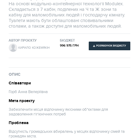
На основі модульно-контейнерної технології Modulex.
Складається з 7 кабін, поділених на Ч та Ж зони та
кабіну для маломобільних людей і господарчу кімнату.
Туалети мають бути облаштовані сповивальними
столами, а також доступні для маломобільних людей.
АВТОР ПРОЄКТУ
БЮДЖЕТ
996 975 ГРН
РОЗРАХУНОК БЮДЖЕТУ
КИРИЛО КОЖЕМЯКІН
ОПИС
Співавтори
Горб Анна Велеріївна
Мета проекту
Забезпечити місця відпочинку якісними об*єктами для
задоволення гігієнічних потреб
Проблема
Відсутність громадських вбиралень у місцях відпочинку сімей та
громадян міста.