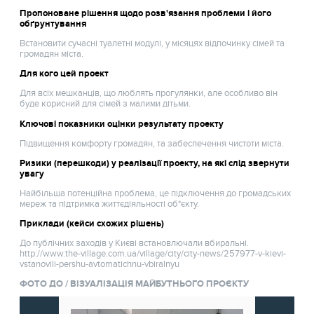
Пропоноване рішення щодо розв'язання проблеми і його
обґрунтування
Встановити сучасні туалетні модулі, у місяцях відпочинку сімей та
громадян міста.
Для кого цей проект
Для всіх мешканців, що люблять прогулянки, але особливо він
буде корисний для сімей з малими дітьми.
Ключові показники оцінки результату проекту
Підвищення комфорту громадян, та забеспечення чистоти міста.
Ризики (перешкоди) у реалізації проекту, на які слід звернути
увагу
Найбільша потенційна проблема, це підключення до громадських
мереж та підтримка життєдіяльності об*єкту.
Приклади (кейси схожих рішень)
До публічних заходів у Києві встановлючали вбиральні.
http://www.the-village.com.ua/village/city/city-news/257977-v-kievi-
vstanovili-pershu-avtomatichnu-vbiralnyu
ФОТО ДО / ВІЗУАЛІЗАЦІЯ МАЙБУТНЬОГО ПРОЄКТУ