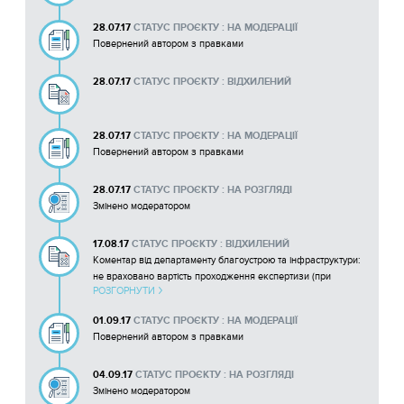
28.07.17
СТАТУС ПРОЄКТУ : НА МОДЕРАЦІЇ
Повернений автором з правками
28.07.17
СТАТУС ПРОЄКТУ : ВІДХИЛЕНИЙ
28.07.17
СТАТУС ПРОЄКТУ : НА МОДЕРАЦІЇ
Повернений автором з правками
28.07.17
СТАТУС ПРОЄКТУ : НА РОЗГЛЯДІ
Змінено модератором
17.08.17
СТАТУС ПРОЄКТУ : ВІДХИЛЕНИЙ
Коментар від департаменту благоустрою та інфраструктури:
не враховано вартість проходження експертизи (при
РОЗГОРНУТИ
вартості будівельно-монтажних робіт більше, ніж 300 тис.
грн. за бюджетні кошти), згідно з Постановою КМУ від
01.09.17
СТАТУС ПРОЄКТУ : НА МОДЕРАЦІЇ
11.05.2011 № 560. Відсутній акт обстеження зелених
Повернений автором з правками
насаджень КП "Міськзеленбуд", відсутні технічні умови ПАТ
"ДТЕК Дніпрообленерго", КП "Дніпроводоканал". Ціни на
матеріали не повинні перевищувати усереднених цін по
04.09.17
СТАТУС ПРОЄКТУ : НА РОЗГЛЯДІ
Дніпропетровській області. Отримання технічних умов
Змінено модератором