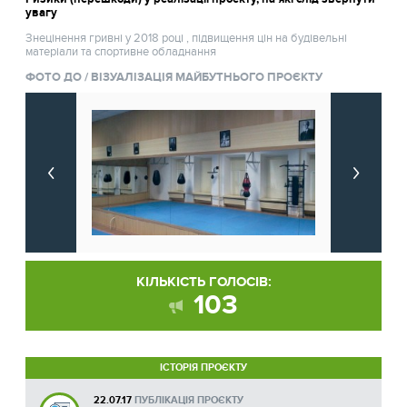
увагу
Знецінення гривні у 2018 році , підвищення цін на будівельні
матеріали та спортивне обладнання
ФОТО ДО / ВІЗУАЛІЗАЦІЯ МАЙБУТНЬОГО ПРОЄКТУ
КІЛЬКІСТЬ ГОЛОСІВ:
103
ІСТОРІЯ ПРОЄКТУ
22.07.17
ПУБЛІКАЦІЯ ПРОЄКТУ