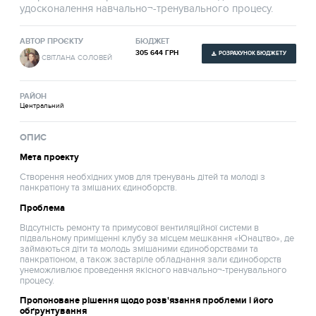
удосконалення навчально¬-тренувального процесу.
АВТОР ПРОЄКТУ
БЮДЖЕТ
305 644 ГРН
РОЗРАХУНОК БЮДЖЕТУ
СВІТЛАНА СОЛОВЕЙ
РАЙОН
Центральний
ОПИС
Мета проекту
Створення необхідних умов для тренувань дітей та молоді з
панкратіону та змішаних єдиноборств.
Проблема
Відсутність ремонту та примусової вентиляційної системи в
підвальному приміщенні клубу за місцем мешкання «Юнацтво», де
займаються діти та молодь змішаними єдиноборствами та
панкратіоном, а також застаріле обладнання зали єдиноборств
унеможливлює проведення якісного навчально¬-тренувального
процесу.
Пропоноване рішення щодо розв'язання проблеми і його
обґрунтування