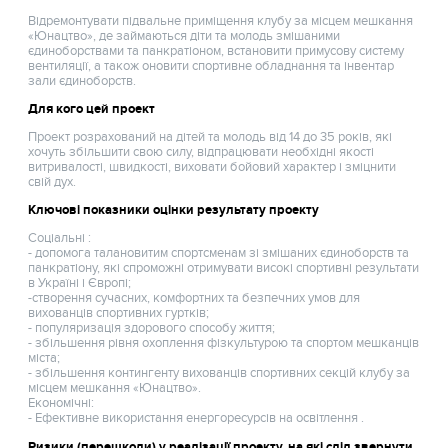
Відремонтувати підвальне приміщення клубу за місцем мешкання
«Юнацтво», де займаються діти та молодь змішаними
єдиноборствами та панкратіоном, встановити примусову систему
вентиляції, а також оновити спортивне обладнання та інвентар
зали єдиноборств.
Для кого цей проект
Проект розрахований на дітей та молодь від 14 до 35 років, які
хочуть збільшити свою силу, відпрацювати необхідні якості
витривалості, швидкості, виховати бойовий характер і зміцнити
свій дух.
Ключові показники оцінки результату проекту
Соціальні :
- допомога талановитим спортсменам зі змішаних єдиноборств та
панкратіону, які спроможні отримувати високі спортивні результати
в Україні і Європі;
-створення сучасних, комфортних та безпечних умов для
вихованців спортивних гуртків;
- популяризація здорового способу життя;
- збільшення рівня охоплення фізкультурою та спортом мешканців
міста;
- збільшення контингенту вихованців спортивних секцій клубу за
місцем мешкання «Юнацтво».
Економічні:
- Ефективне використання енергоресурсів на освітлення .
Ризики (перешкоди) у реалізації проекту, на які слід звернути