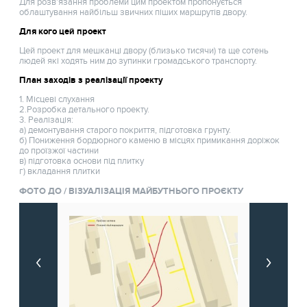
Для розв'язання проблеми цим проектом пропонується
облаштування найбільш звичних піших маршрутів двору.
Для кого цей проект
Цей проект для мешканці двору (близько тисячи) та ще сотень
людей які ходять ним до зупинки громадського транспорту.
План заходів з реалізації проекту
1. Місцеві слухання
2.Розробка детального проекту.
3. Реалізація:
а) демонтування старого покриття, підготовка грунту.
б) Пониження бордюрного каменю в місцях примикання доріжок
до проїзжої частини
в) підготовка основи під плитку
г) вкладання плитки
ФОТО ДО / ВІЗУАЛІЗАЦІЯ МАЙБУТНЬОГО ПРОЄКТУ