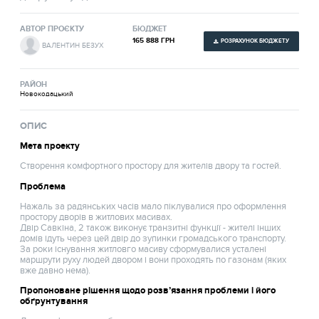
АВТОР ПРОЄКТУ
БЮДЖЕТ
165 888 ГРН
РОЗРАХУНОК БЮДЖЕТУ
ВАЛЕНТИН БЕЗУХ
РАЙОН
Новокодацький
ОПИС
Мета проекту
Створення комфортного простору для жителів двору та гостей.
Проблема
Нажаль за радянських часів мало піклувалися про оформлення
простору дворів в житлових масивах.
Двір Савкіна, 2 також виконує транзитні функції - жителі інших
домів ідуть через цей двір до зупинки громадського транспорту.
За роки існування житловго масиву сформувалися усталені
маршрути руху людей двором і вони проходять по газонам (яких
вже давно нема).
Пропоноване рішення щодо розв’язання проблеми і його
обґрунтування