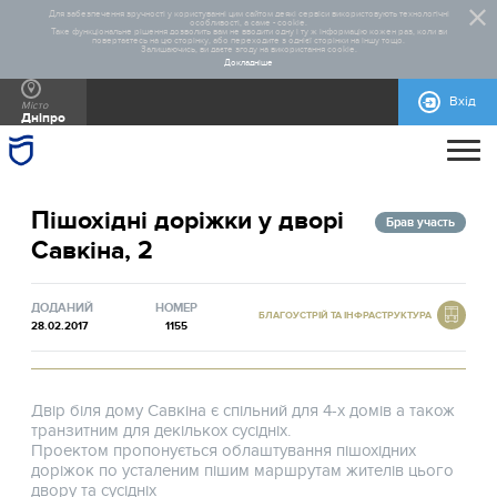
Для забезпечення зручності у користуванні цим сайтом деякі сервіси використовують технологічні
особливості, а саме - cookie.
Таке функціональне рішення дозволить вам не вводити одну і ту ж інформацію кожен раз, коли ви
повертаєтесь на цю сторінку, або переходите з однієї сторінки на іншу тощо.
Залишаючись, ви даєте згоду на використання cookie.
Докладніше
Вхід
Місто
Дніпро
ПРО ПРОЄКТ
Пішохідні доріжки у дворі
ДОПОМОГА
ЗАГАЛЬНА ІНФОРМАЦІЯ
СТАТИСТИКА
РЕАЛІЗОВАНІ ПРОЄКТИ
Брав участь
Савкіна, 2
КОНТАКТИ
ПРАВИЛА УЧАСТІ
НОРМАТИВНО-ПРАВОВА БАЗА
БЛАНКИ ДЛЯ ЗАВАНТАЖЕННЯ
МАКЕТИ РЕКЛАМНИХ МАТЕРІАЛІВ
ДОДАНИЙ
НОМЕР
БЛАГОУСТРІЙ ТА ІНФРАСТРУКТУРА
28.02.2017
1155
Двір біля дому Савкіна є спільний для 4-х домів а також
транзитним для декількох сусідніх.
Проектом пропонується облаштування пішохідних
доріжок по усталеним пішим маршрутам жителів цього
двору та сусідніх