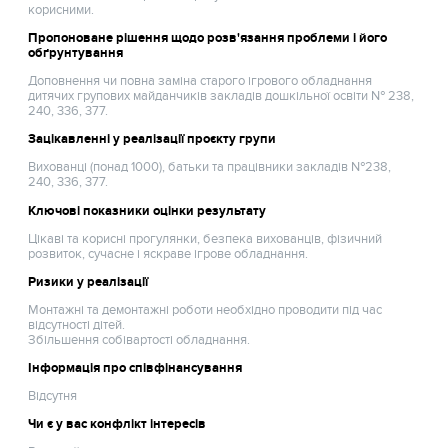
корисними.
Пропоноване рішення щодо розв'язання проблеми і його
обґрунтування
Доповнення чи повна заміна старого ігрового обладнання
дитячих групових майданчиків закладів дошкільної освіти № 238,
240, 336, 377.
Зацікавленні у реалізації проєкту групи
Вихованці (понад 1000), батьки та працівники закладів №238,
240, 336, 377.
Ключові показники оцінки результату
Цікаві та корисні прогулянки, безпека вихованців, фізичний
розвиток, сучасне і яскраве ігрове обладнання.
Ризики у реалізації
Монтажні та демонтажні роботи необхідно проводити під час
відсутності дітей.
Збільшення собівартості обладнання.
Інформація про співфінансування
Відсутня
Чи є у вас конфлікт інтересів