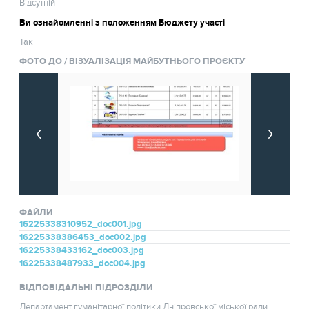
Відсутній
Ви ознайомленні з положенням Бюджету участі
Так
ФОТО ДО / ВІЗУАЛІЗАЦІЯ МАЙБУТНЬОГО ПРОЄКТУ
ФАЙЛИ
16225338310952_doc001.jpg
16225338386453_doc002.jpg
16225338433162_doc003.jpg
16225338487933_doc004.jpg
ВІДПОВІДАЛЬНІ ПІДРОЗДІЛИ
Департамент гуманітарної політики Дніпровської міської ради