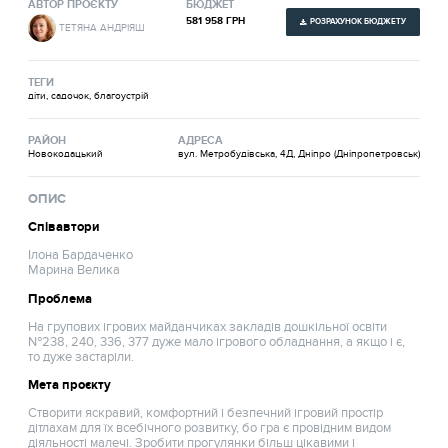
АВТОР ПРОЄКТУ
БЮДЖЕТ
581 958 ГРН
РОЗРАХУНОК БЮДЖЕТУ
ТЕТЯНА АНДРІЯШ
ТЕГИ
діти, садочок, благоустрій
РАЙОН
АДРЕСА
Новокодацький
вул. Метробудівська, 4Д, Дніпро (Дніпропетровськ)
ОПИС
Співавтори
Ілона Бардаченко
Марина Велика
Проблема
На групових ігрових майданчиках закладів дошкільної освіти
№238, 240, 336, 377 дуже мало ігрового обладнання, а якщо і є,
то дуже застаріли.
Мета проєкту
Створити яскравий, комфортний і безпечний ігровий простір
дітлахам для їх всебічного розвитку, бо гра є провідним видом
діяльності малечі. Зробити прогулянки більш цікавими і