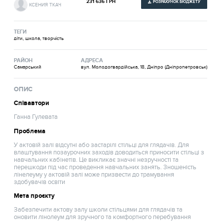
231 636 ГРН
РОЗРАХУНОК БЮДЖЕТУ
КСЕНИЯ ТКАЧ
ТЕГИ
діти, школа, творчість
РАЙОН
АДРЕСА
Самарський
вул. Молодогвардійська, 18, Дніпро (Дніпропетровськ)
ОПИС
Співавтори
Ганна Гулевата
Проблема
У актовій залі відсутні або застарілі стільці для глядачів. Для
влаштування позаурочних заходів доводиться приносити стільці з
навчальних кабінетів. Це викликає значні незручності та
перешкоди під час проведення навчальних занять. Зношеність
лінелеуму у актовій залі може призвести до трамування
здобувачів освіти
Мета проєкту
Забезпечити актову залу школи стільцями для глядачів та
оновити лінолеум для зручного та комфортного перебування