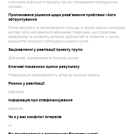
учасників освітнього процесу під час проведення позаурочних
заходів.
Пропоноване рішення щодо розв'язання проблеми і його
обґрунтування
Після закупівлі та встановлення стільців, а також заміни лінолеуму
актова зала наповниться вдячними глядачами, що сприятиме
виявленню та розвитку дитячих здібностей та талантів, а також
розкриттю творчого потенціалу кожного учня.
Зацікавленні у реалізації проєкту групи
Для учнів, працівників та батьків школи
Ключові показники оцінки результату
Підвищиться зацікавленість дітей до творчих занять.
Ризики у реалізації
Інфляція
Інформація про співфінансування
відсутня
Чи є у вас конфлікт інтересів
ні
Ви ознайомленні з положенням Бюджету участі