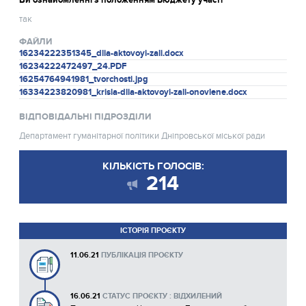
так
ФАЙЛИ
16234222351345_dlia-aktovoyi-zali.docx
16234222472497_24.PDF
16254764941981_tvorchosti.jpg
16334223820981_krisla-dlia-aktovoyi-zali-onovlene.docx
ВІДПОВІДАЛЬНІ ПІДРОЗДІЛИ
Департамент гуманітарної політики Дніпровської міської ради
КІЛЬКІСТЬ ГОЛОСІВ:
214
ІСТОРІЯ ПРОЄКТУ
11.06.21
ПУБЛІКАЦІЯ ПРОЄКТУ
16.06.21
СТАТУС ПРОЄКТУ : ВІДХИЛЕНИЙ