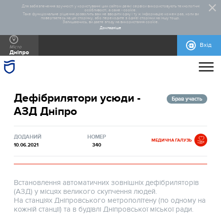
Для забезпечення зручності у користуванні цим сайтом деякі сервіси використовують технологічні
особливості, а саме - cookie.
Таке функціональне рішення дозволить вам не вводити одну і ту ж інформацію кожен раз, коли ви
повертаєтесь на цю сторінку, або переходите з однієї сторінки на іншу тощо.
Залишаючись, ви даєте згоду на використання cookie.
Докладніше
Вхід
Місто
Дніпро
ПРО ПРОЄКТ
Дефібрилятори усюди -
ДОПОМОГА
ЗАГАЛЬНА ІНФОРМАЦІЯ
СТАТИСТИКА
РЕАЛІЗОВАНІ ПРОЄКТИ
Брав участь
АЗД Дніпро
КОНТАКТИ
ПРАВИЛА УЧАСТІ
НОРМАТИВНО-ПРАВОВА БАЗА
БЛАНКИ ДЛЯ ЗАВАНТАЖЕННЯ
МАКЕТИ РЕКЛАМНИХ МАТЕРІАЛІВ
ДОДАНИЙ
НОМЕР
МЕДИЧНА ГАЛУЗЬ
10.06.2021
340
Встановлення автоматичних зовнішніх дефібриляторів
(АЗД) у місцях великого скупчення людей.
На станціях Дніпровського метрополітену (по одному на
кожній станції) та в будівлі Дніпровської міської ради.