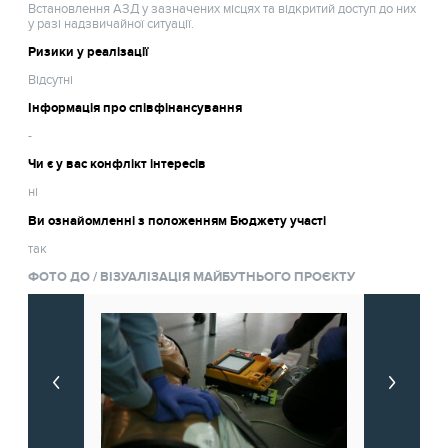
Встановлення АЗД у зазначених місцях та відкритий доступ до них
у разі надзвичайної ситуації.
Ризики у реалізації
Відсутні
Інформація про співфінансування
-
Чи є у вас конфлікт інтересів
ні
Ви ознайомленні з положенням Бюджету участі
так
ФОТО ДО / ВІЗУАЛІЗАЦІЯ МАЙБУТНЬОГО ПРОЄКТУ