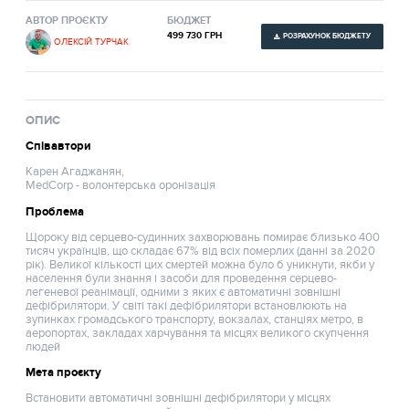
АВТОР ПРОЄКТУ
БЮДЖЕТ
499 730 ГРН
РОЗРАХУНОК БЮДЖЕТУ
ОЛЕКСІЙ ТУРЧАК
ОПИС
Співавтори
Карен Агаджанян,
MedCorp - волонтерська оронізація
Проблема
Щороку від серцево-судинних захворювань помирає близько 400
тисяч українців, що складає 67% від всіх померлих (данні за 2020
рік). Великої кількості цих смертей можна було б уникнути, якби у
населення були знання і засоби для проведення серцево-
легеневої реанімації, одними з яких є автоматичні зовнішні
дефібрилятори. У світі такі дефібрилятори встановлюють на
зупинках громадського транспорту, вокзалах, станціях метро, в
аеропортах, закладах харчування та місцях великого скупчення
людей
Мета проєкту
Встановити автоматичні зовнішні дефібрилятори у місцях