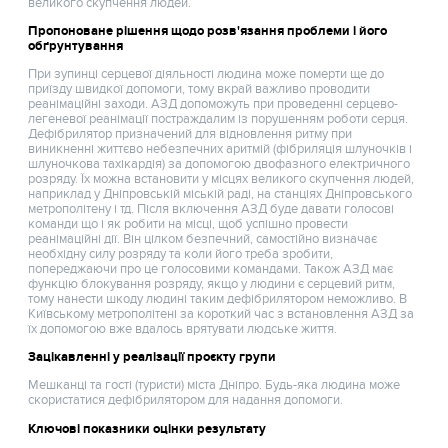
великого скупчення людей.
Пропоноване рішення щодо розв'язання проблеми і його
обґрунтування
При зупинці серцевої діяльності людина може померти ще до
приїзду швидкої допомоги, тому вкрай важливо проводити
реанімаційні заходи. АЗД допоможуть при проведенні серцево-
легеневої реанімації постраждалим із порушенням роботи серця.
Дефібрилятор призначений для відновлення ритму при
виникненні життєво небезпечних аритмій (фібриляція шлуночків і
шлуночкова тахікардія) за допомогою двофазного електричного
розряду. Їх можна встановити у місцях великого скупчення людей,
наприклад у Дніпровській міській раді, на станціях Дніпровського
метрополітену і тд. Після включення АЗД буде давати голосові
команди що і як робити на місці, щоб успішно провести
реанімаційні дії. Він цілком безпечний, самостійно визначає
необхідну силу розряду та коли його треба зробити,
попереджаючи про це голосовими командами. Також АЗД має
функцію блокування розряду, якщо у людини є серцевий ритм,
тому нанести шкоду людині таким дефібрилятором неможливо. В
Київському метрополітені за короткий час з встановлення АЗД за
їх допомогою вже вдалось врятувати людське життя.
Зацікавленні у реалізації проєкту групи
Мешканці та гості (туристи) міста Дніпро. Будь-яка людина може
скористатися дефібрилятором для надання допомоги.
Ключові показники оцінки результату