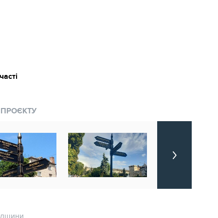
часті
 ПРОЄКТУ
падщини