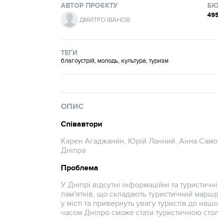
АВТОР ПРОЄКТУ
БЮ
495
ДМИТРО ІВАНОВ
ТЕГИ
благоустрій, молодь, культура, туризм
ОПИС
Співавтори
Карен Агаджанян, Юрій Ланний, Анна Само
Дніпра
Проблема
У Дніпрі відсутні інформаційні та туристичні
пам'ятків, що складають туристичний маршр
у місті та привернуть увагу туристів до наш
часом Дніпро сможе стати туристичною сто