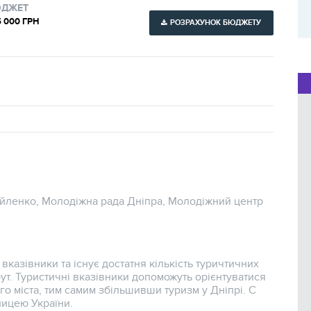
ДЖЕТ
 000 ГРН
РОЗРАХУНОК БЮДЖЕТУ
йленко, Молодіжна рада Дніпра, Молодіжний центр
 вказівники та існує достатня кількість туричтичних
ут. Туристичні вказівники допоможуть орієнтуватися
ого міста, тим самим збільшивши туризм у Дніпрі. С
лицею України.