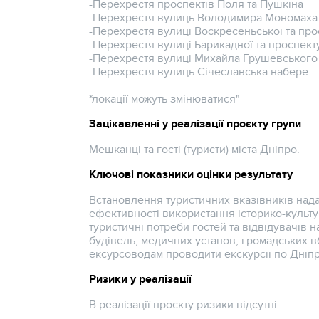
-Перехрестя проспектів Поля та Пушкіна
-Перехрестя вулиць Володимира Мономаха 
-Перехрестя вулиці Воскресеньської та пр
-Перехрестя вулиці Барикадної та проспек
-Перехрестя вулиці Михайла Грушевського
-Перехрестя вулиць Січеславська набере
*локації можуть змінюватися"
Зацікавленні у реалізації проєкту групи
Мешканці та гості (туристи) міста Дніпро.
Ключові показники оцінки результату
Встановлення туристичних вказівників над
ефективності використання історико-культ
туристичні потреби гостей та відвідувачів 
будівель, медичних установ, громадських в
ексурсоводам проводити екскурсії по Дніпр
Ризики у реалізації
В реалізації проєкту ризики відсутні.