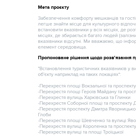
Мета проєкту
Забезпечення комфорту мешканців та гостів
легше знайти місце для культурного відпочи
встановити вказівники у всіх місцях, де роз
місцях, де збирається багато людей (залізни
вказівники відсутні. Ми вважаємо, що інфо
елемент середовища.
Пропоноване рішення щодо розв'язання п
"Встановлення туристичних вказівників у в
об'єкту наприклад на таких локаціях*:
-Перехрестя площі Вокзальної та проспект
-Перехрестя площі Героїв Майдану та прос
-Перехрестя вулиць Харківська та Глинки
-Перехрестя Соборної площі та проспекту
-Перехрестя проспекту Дмитра Яворницько
Глоби
-Перехрестя площі Шевченко та вулиці Яв
-Перехрестя вулиці Короленка та проспект
-Перехрестя вулиці та площі Троїцької