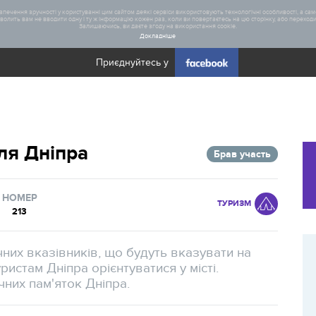
печення зручності у користуванні цим сайтом деякі сервіси використовують технологічні особливості, а саме
олить вам не вводити одну і ту ж інформацію кожен раз, коли ви повертаєтесь на цю сторінку, або переходите
Залишаючись, ви даєте згоду на використання cookie.
Докладніше
Приєднуйтесь у
Загал
ля Дніпра
Брав участь
Статис
Реаліз
НОМЕР
ТУРИЗМ
213
них вказівників, що будуть вказувати на
истам Дніпра орієнтуватися у місті.
чних пам'яток Дніпра.