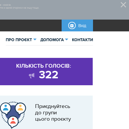
 - cookie.
 з однієї сторінки на іншу тощо.
Вхід
ПРО ПРОЄКТ
ДОПОМОГА
КОНТАКТИ
ьна інформація
Правила участі
КІЛЬКІСТЬ ГОЛОСІВ:
тика
Нормативно-правова база
322
овані проєкти
Бланки для завантаження
Макети рекламних матеріалів
Приєднуйтесь
до групи
цього проєкту