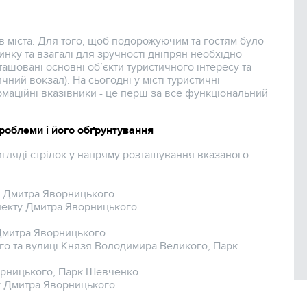
 міста. Для того, щоб подорожуючим та гостям було
нку та взагалі для зручності дніпрян необхідно
ташовані основні об’єкти туристичного інтересу та
чний вокзал). На сьогодні у місті туристичні
рмаційні вказівники - це перш за все функціональний
роблеми і його обґрунтування
игляді стрілок у напряму розташування вказаного
у Дмитра Яворницького
пекту Дмитра Яворницького
 Дмитра Яворницького
го та вулиці Князя Володимира Великого, Парк
орницького, Парк Шевченко
у Дмитра Яворницького