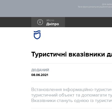
Для забез
Таке функціональне рішення дозв
Місто
Дніпро
Туристичні вказівники д
ДОДАНИЙ
08.06.2021
Встановлення інформаційно-туристич
туристичний объект та допомагати тур
Вказівники стануть однією із туристи