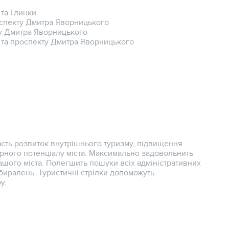
та Глинки
оспекту Дмитра Яворницького
ту Дмитра Яворницького
 та проспекту Дмитра Яворницького
асть розвиток внутрішнього туризму, підвищення
урного потенціалу міста. Максимально задовольнить
нашого міста. Полегшить пошуки всіх адміністративних
биралень. Туристичні стрілки допоможуть
у.