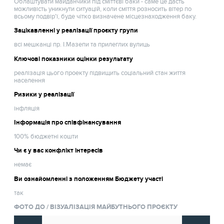
Облаштувати майданчики під сміттєві баки - саме це дасть
можливість уникнути ситуацій, коли сміття розносить вітер по
всьому подвір'ї, буде чітко визначене місцезнаходження баку.
Зацікавленні у реалізації проєкту групи
всі мешканці пр. І.Мазепи та прилеглих вулиць
Ключові показники оцінки результату
реалізація цього проекту підвищить соціальний стан життя
населення
Ризики у реалізації
інфляція
Інформація про співфінансування
100% бюджетні кошти
Чи є у вас конфлікт інтересів
немає
Ви ознайомленні з положенням Бюджету участі
так
ФОТО ДО / ВІЗУАЛІЗАЦІЯ МАЙБУТНЬОГО ПРОЄКТУ