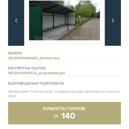
ФАЙЛИ
16228112446494_adresov.doc
ЕКСПЕРТНА ОЦІНКА
16228112415424_propozitsiia.pdf
ВІДПОВІДАЛЬНІ ПІДРОЗДІЛИ
Департамент благоустрою та інфраструктури Дніпровської міської
ради
КІЛЬКІСТЬ ГОЛОСІВ:
140