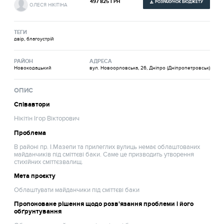
497 825 ГРН
РОЗРАХУНОК БЮДЖЕТУ
ОЛЕСЯ НІКІТІНА
ТЕГИ
двір, благоустрій
РАЙОН
АДРЕСА
Новокодацький
вул. Новоорловська, 26, Дніпро (Дніпропетровськ)
ОПИС
Співавтори
Нікітін Ігор Вікторович
Проблема
В районі пр. І.Мазепи та прилеглих вулиць немає облаштованих
майданчиків під сміттєві баки. Саме це призводить утворення
стихійних сміттєзвалищ.
Мета проєкту
Облаштувати майданчики під сміттєві баки
Пропоноване рішення щодо розв'язання проблеми і його
обґрунтування