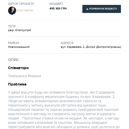
АВТОР ПРОЄКТУ
БЮДЖЕТ
495 169 ГРН
РОЗРАХУНОК БЮДЖЕТУ
ІГОР НІКІТІН
ТЕГИ
двір, благоустрій
РАЙОН
АДРЕСА
Новокодацький
вул. Караваєва, 2, Дніпро (Дніпропетровськ)
ОПИС
Співавтори
Тимошенко Марина
Проблема
У дворі відсутні будь-які елементи благоустрою, які б додавали
зручності й комфорту мешканцям будинку по вул. Караваєва, 2.
Люди не мають елементарних можливостей: присісти та
перепочити у затінку, викинути обгортки від цукерки тощо.
Обшарпаний парапет та паркан додають прибудинковій території
неестетичного вигляду та створюють загрозу життю й здоров'ю
людей... Протоптані стежки нічим не мощені. Як наслідок, у негоду
вони заповнені калюжами та сльотою. Мешканці вимущені
перестрибувати або взагалі обходити ці ділянки, щоб дістатися до