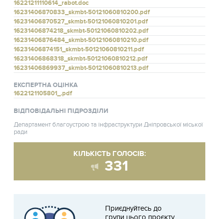
16221211110614_rabot.doc
16231406870833_skmbt-50121060810200.pdf
16231406870527_skmbt-50121060810201.pdf
16231406874218_skmbt-50121060810202.pdf
16231406876484_skmbt-50121060810210.pdf
16231406874151_skmbt-50121060810211.pdf
16231406868318_skmbt-50121060810212.pdf
16231406869937_skmbt-50121060810213.pdf
ЕКСПЕРТНА ОЦІНКА
1622121105801_.pdf
ВІДПОВІДАЛЬНІ ПІДРОЗДІЛИ
Департамент благоустрою та інфраструктури Дніпровської міської
ради
КІЛЬКІСТЬ ГОЛОСІВ:
331
Приєднуйтесь до
групи цього проєкту