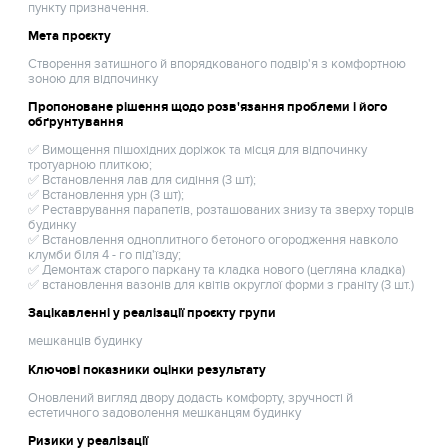
пункту призначення.
Мета проєкту
Створення затишного й впорядкованого подвір'я з комфортною
зоною для відпочинку
Пропоноване рішення щодо розв'язання проблеми і його
обґрунтування
✅ Вимощення пішохідних доріжок та місця для відпочинку
тротуарною плиткою;
✅ Встановлення лав для сидіння (3 шт);
✅ Встановлення урн (3 шт);
✅ Реставрування парапетів, розташованих знизу та зверху торців
будинку
✅ Встановлення одноплитного бетоного огородження навколо
клумби біля 4 - го під'їзду;
✅ Демонтаж старого паркану та кладка нового (цегляна кладка)
✅ встановлення вазонів для квітів округлої форми з граніту (3 шт.)
Зацікавленні у реалізації проєкту групи
мешканців будинку
Ключові показники оцінки результату
Оновлений вигляд двору додасть комфорту, зручності й
естетичного задоволення мешканцям будинку
Ризики у реалізації