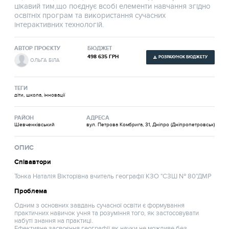
цікавий тим,що поєднує всобі елементи навчання згідно
освітніх програм та використання сучасних
інтерактивних технологій.
АВТОР ПРОЄКТУ
БЮДЖЕТ
498 635 ГРН
РОЗРАХУНОК БЮДЖЕТУ
ОЛЬГА БІЛА
ТЕГИ
діти, школа, інновації
РАЙОН
АДРЕСА
Шевченківський
вул. Петрова Комбрига, 31, Дніпро (Дніпропетровськ)
ОПИС
Співавтори
Тонка Наталія Вікторівна вчитель географії КЗО "СЗШ № 80"ДМР
Проблема
Одним з основних завдань сучасної освіти є формування
практичних навичок учня та розуміння того, як застосовувати
набуті знання на практиці.
Ефективне засвоєння географії як науки не можливе без