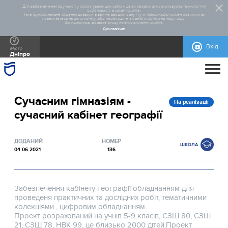
Для забезпечення зручності у користуванні цим сайтом деякі сервіси використовують технологічні
особливості, а саме - cookie.
Таке функціональне рішення дозволить вам не вводити одну і ту ж інформацію кожен раз, коли ви
повертаєтесь на цю сторінку, або переходите з однієї сторінки на іншу тощо.
Залишаючись, ви даєте згоду на використання cookie.
Докладніше
Вхід
Місто
Дніпро
ПРО ПРОЄКТ
Сучасним гімназіям -
ДОПОМОГА
ЗАГАЛЬНА ІНФОРМАЦІЯ
СТАТИСТИКА
РЕАЛІЗОВАНІ ПРОЄКТИ
На реалізації
сучасний кабінет географії
КОНТАКТИ
ПРАВИЛА УЧАСТІ
НОРМАТИВНО-ПРАВОВА БАЗА
БЛАНКИ ДЛЯ ЗАВАНТАЖЕННЯ
МАКЕТИ РЕКЛАМНИХ МАТЕРІАЛІВ
ДОДАНИЙ
НОМЕР
ШКОЛА
04.06.2021
136
Забезпечення кабінету географії обладнанням для
проведеня практичних та дослідних робіт, тематичними
колекціями , цифровим обладнанням.
Проект розрахований на учнів 5-9 класів, СЗШ 80, СЗШ
21, СЗШ 78, НВК 99, це близько 2000 дітей.Проект