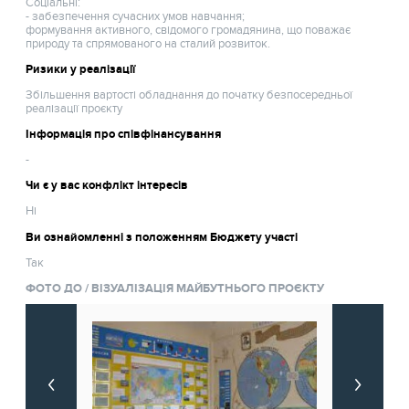
Соціальні:
- забезпечення сучасних умов навчання;
формування активного, свідомого громадянина, що поважає
природу та спрямованого на сталий розвиток.
Ризики у реалізації
Збільшення вартості обладнання до початку безпосередньої
реалізації проєкту
Інформація про співфінансування
-
Чи є у вас конфлікт інтересів
Ні
Ви ознайомленні з положенням Бюджету участі
Так
ФОТО ДО / ВІЗУАЛІЗАЦІЯ МАЙБУТНЬОГО ПРОЄКТУ