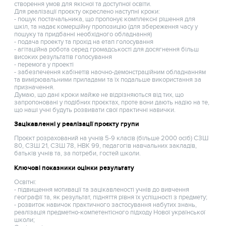
створення умов для якісної та доступної освіти.
Для реалізації проєкту окреслено наступні кроки:
- пошук постачальника, що пропонує комплексні рішення для
шкіл, та надає комерційну пропозицію (для збереження часу у
пошуку та придбанні необхідного обладнання)
- подача проекту та прохід на етап голосування
- агітаційна робота серед громадськості для досягнення більш
високих результатів голосування
- перемога у проекті
- забезпечення кабінетів наочно-демонстраційним обладнанням
та вимірювальними приладами та їх подальше використання за
призначення.
Думаю, що дані кроки майже не відрізняються від тих, що
запропоновані у подібних проєктах, проте вони дають надію на те,
що наші учні будуть розвивати свої практичні навички.
Зацікавленні у реалізації проєкту групи
Проєкт розрахований на учнів 5-9 класів (більше 2000 осіб) СЗШ
80, СЗШ 21, СЗШ 78, НВК 99, педагогів навчальних закладів,
батьків учнів та, за потреби, гостей школи.
Ключові показники оцінки результату
Освітні:
- підвищення мотивації та зацікавленості учнів до вивчення
географії та, як результат, підняття рівня їх успішності з предмету;
- розвиток навичок практичного застосування набутих знань,
реалізація предметно-компетентісного підходу Нової української
школи;