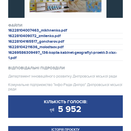
ФАЙЛИ
16228104007463_mikhnenko.pdf
1622810409072_zmiienko.pdf
16228104165517_goncharov.pdf
16228104211636_molodtsov.pdf
16269586309497_136-kopiia-kabinet-geografiyi-proekt-3-xlsx-
1.pdf
ВІДПОВІДАЛЬНІ ПІДРОЗДІЛИ
Департамент інноваційного розвитку Дніпровської міської ради
Комунальне підприємство "Інфо-Рада-Дніпро" Дніпровської міської
ради
КІЛЬКІСТЬ ГОЛОСІВ:
5 952
ІСТОРІЯ ПРОЄКТУ