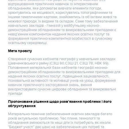
відпрацювання практичних навичок із інтерактивним
обладнанням, яке допомагає вивчати елементи погоди,
орієнтуватись на місцевості, користуватись топографічними та
іншими тематичними картами, знайомитись із об'єктами живої та
неживої природи, їх видами та складом. Саме тому забезпечення
навчальних закладів - гімназій у майбутньому наочно-
демонстраційним обладнанням та вимірювальними приладами є
невід'ємним компонентом надання якісних освітніх послуг та
формування практично-компетентної особистості в сучасному
освітньому середовищі.
Мета проєкту
Створення сучасних кабінетів географії у навчальних закладах
Шевченківсьеого райну (СЗШ 80,СЗШ 21, СЗШ 78, НВК 99).
Поповнення матеріальної бази кабінетів географії наочно-
демонстраційним обладнанням та вимірювальними приладами для
надання якісних освітніх послуг, підвищення зацікавленості,
пізнавальної активності та мотивації учнів на уроці, формування
навичок практичного застосування знань, вміння
використовувати сучасне цифрове обладнання та вимірювальні
прилади
Пропоноване рішення щодо розв'язання проблеми і його
обґрунтування
Матеріально-технічне забезпечення освітніх закладів багато
років актуальною проблемою. Час плине, технології та
обладнання змінюються та наші діти їх потребують як ніколи.
"Бюджет участі" дає шанс на забезпечення цих потреб та