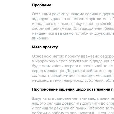
Проблема
Останніми роками у нашому селищі відкрито
відвідують далеко не всі категорії жителів.
молодшого шкільного віку та певна кількіст
спортивні тренажери. Для заохочення більш
майданчики вважаємо потрібним доукомплек
виконанні
Мета проєкту
Основною метою проекту вважаємо оздоро
мікрорайону через регулярне відвідання с
буде можливість пограти в настільний тені
серед мешканців. Додаткові зайняття спор
селища, познайомитися з новими мешканцями
мешканців теми, наприклад суботники, обл
Пропоноване рішення щодо розв'язання п
Закупка та встановлення антивандальних те
нашого селища дозволить долучити до спор
у селищі за рахунок спільних інтересів та
роботи-на роботу та вирішувати інші соціа