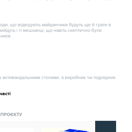
люди, що відвідують майданчики будуть ще й грати в
прийдуть і ті мешканці, що навіть скептично були
чиків
 антивандальними столами, а виробник чи підрядник
часті
 ПРОЄКТУ