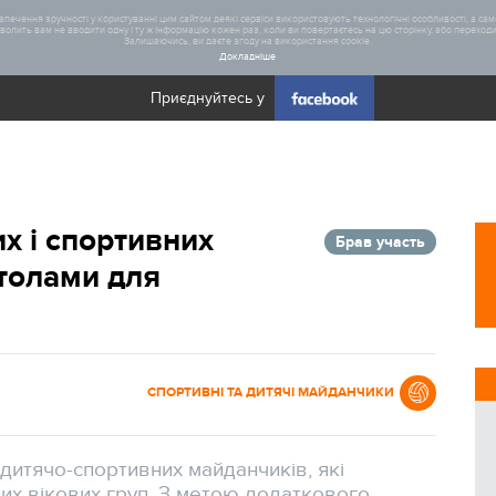
печення зручності у користуванні цим сайтом деякі сервіси використовують технологічні особливості, а саме
олить вам не вводити одну і ту ж інформацію кожен раз, коли ви повертаєтесь на цю сторінку, або переходите
Залишаючись, ви даєте згоду на використання cookie.
Докладніше
Приєднуйтесь у
Загал
х і спортивних
Брав участь
Статис
столами для
Реаліз
СПОРТИВНІ ТА ДИТЯЧІ МАЙДАНЧИКИ
а дитячо-спортивних майданчиків, які
них вікових груп. З метою додаткового