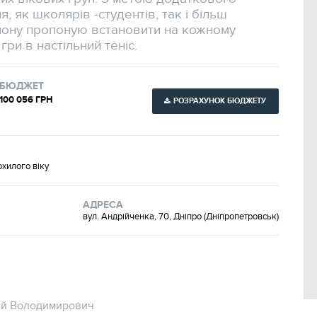
 як школярів -студентів, так і більш
йону пропоную встановити на кожному
гри в настільний теніс.
БЮДЖЕТ
100 056 ГРН
РОЗРАХУНОК БЮДЖЕТУ
охилого віку
АДРЕСА
вул. Андрійченка, 70, Дніпро (Дніпропетровськ)
лій Володимирович