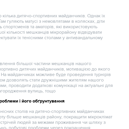
 кілька дитячо-спортивних майданчиків. Однак їх
 Там гуляють матусі з немовлятами в колясках, діти
ь спортсменів та аматорів, які використовують
ої кількості мешканців мікрорайону відвідувати
тувати їх тенісними столами у антивандальному
влення більшої частини мешканців нашого
портивно дитячих майданчиків, мотивацією до якого
с. На майданчиках можливе буде проведення турнірів
том дозволять стати дружнішими жителям нашого
, проводити додаткові комунікації на актуальні для
агородження вулиць, тощо
роблеми і його обґрунтування
нісних столів на дитячо-спортивних майданчиках
ту більше мешканців району, покращити мікроклімат
 зустрічей людей за межами проживання чи шляху з
льно- побутові проблеми через покращення