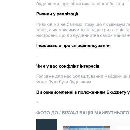
будинками, профілактика паління багать)
Ризики у реалізації
Ризиків ми не бачимо, тому що як мінімум 
теніс, а як максимум то заради гри в теніс 
настроені, що до будівництва самих майдан
Інформація про співфінансування
-
Чи є у вас конфлікт інтересів
Головне для нас облаштування майданчиків
може бути бути будь яким
Ви ознайомленні з положенням Бюджету у
+
ФОТО ДО / ВІЗУАЛІЗАЦІЯ МАЙБУТНЬОГО