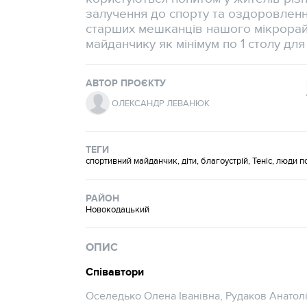
залучення до спорту та оздоровлення,
старших мешканців нашого мікрора
майданчику як мінімум по 1 столу для 
АВТОР ПРОЄКТУ
ОЛЕКСАНДР ЛЕВАНЮК
ТЕГИ
спортивний майданчик, діти, благоустрій, Теніс, люди п
РАЙОН
Новокодацький
ОПИС
Співавтори
Оселедько Олена Іванівна, Рудаков Анато