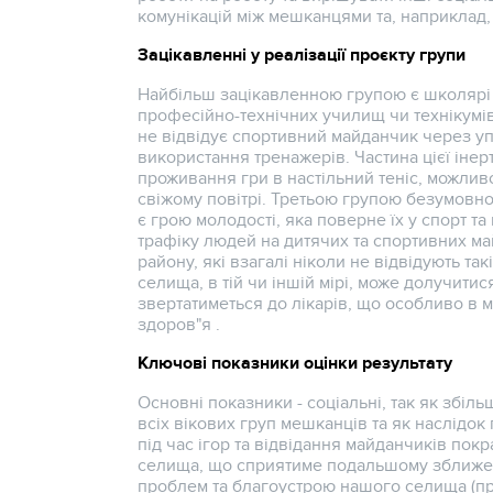
комунікацій між мешканцями та, наприклад,
Зацікавленні у реалізації проєкту групи
Найбільш зацікавленною групою є школярі с
професійно-технічних училищ чи технікумів.
не відвідує спортивний майданчик через уп
використання тренажерів. Частина цієї інер
проживання гри в настільний теніс, можлив
свіжому повітрі. Третьою групою безумовно 
є грою молодості, яка поверне їх у спорт т
трафіку людей на дитячих та спортивних ма
району, які взагалі ніколи не відвідують т
селища, в тій чи іншій мірі, може долучити
звертатиметься до лікарів, що особливо в м
здоров"я .
Ключові показники оцінки результату
Основні показники - соціальні, так як збі
всіх вікових груп мешканців та як наслідок
під час ігор та відвідання майданчиків пок
селища, що сприятиме подальшому зближе
проблем та благоустрою нашого селища (пр