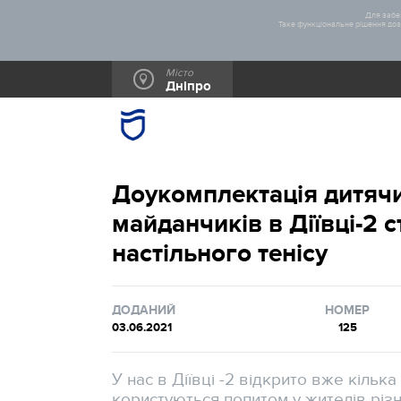
Для забез
Таке функціональне рішення дозв
Місто
Дніпро
Доукомплектація дитячи
майданчиків в Діївці-2 
настільного тенісу
ДОДАНИЙ
НОМЕР
03.06.2021
125
У нас в Діївці -2 відкрито вже кільк
користуються попитом у жителів різ