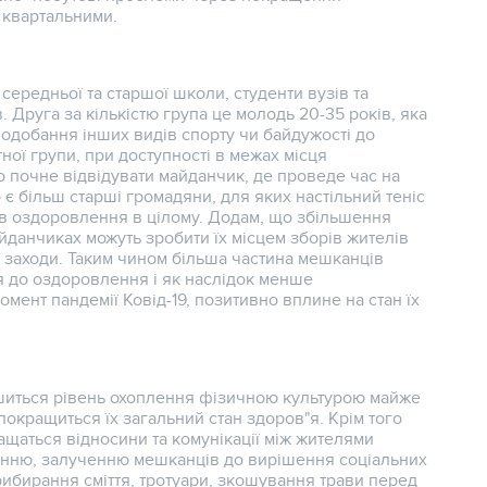
 квартальними.
ередньої та старшої школи, студенти вузів та
 Друга за кількістю група це молодь 20-35 років, яка
одобання інших видів спорту чи байдужості до
тної групи, при доступності в межах місця
о почне відвідувати майданчик, де проведе час на
є більш старші громадяни, для яких настільний теніс
а в оздоровлення в цілому. Додам, що збільшення
йданчиках можуть зробити їх місцем зборів жителів
акі заходи. Таким чином більша частина мешканців
ся до оздоровлення і як наслідок менше
омент пандемії Ковід-19, позитивно вплине на стан їх
льшиться рівень охоплення фізичною культурою майже
 покращиться їх загальний стан здоров"я. Крім того
ращаться відносини та комунікації між жителями
нню, залученню мешканців до вирішення соціальних
ибирання сміття, тротуари, зкошування трави перед