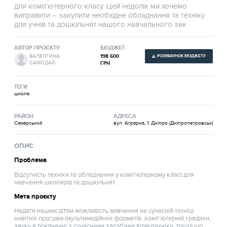
для комп’ютерного класу. Цей недолік ми хочемо
виправити – закупити необхідне обладнання та техніку
для учнів та дошкільнят нашого навчального зак
АВТОР ПРОЄКТУ
БЮДЖЕТ
198 600
ВАЛЕНТИНА
РОЗРАХУНОК БЮДЖЕТУ
САМОДАЙ
ГРН
ТЕГИ
школа
РАЙОН
АДРЕСА
Самарський
вул. Аграрна, 1, Дніпро (Дніпропетровськ)
ОПИС
Проблема
Відсутність техніки та обладнання у комп’ютерному класі для
навчання школярів та дошкільнят.
Мета проєкту
Надати нашим дітям можливість вивчення на сучасній техніці
новітніх програм (мультимедійних форматів, комп’ютерної графіки,
звуку в поєднанні з сучасними засобами відеотехніки, тощо) що,