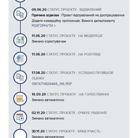
09.06.20
СТАТУС ПРОЄКТУ : ВІДХИЛЕНИЙ
Причина відмови :
Проєкт відправлений на доопрацювання
Додати комерційну пропозицію. Вимога департаменту
РОЗГОРНУТИ
гуманітарної політики ДМР
11.06.20
СТАТУС ПРОЄКТУ : НА МОДЕРАЦІЇ
Змінено користувачем
11.06.20
СТАТУС ПРОЄКТУ : НА РОЗГЛЯДІ
17.08.20
СТАТУС ПРОЄКТУ : УСПІШНО ПРОЙШОВ
ОЦІНКУ
15976714534466_156.PDF
16.09.20
СТАТУС ПРОЄКТУ : НА ГОЛОСУВАННІ
Змінено автоматично
02.11.20
СТАТУС ПРОЄКТУ : ОЧІКУЄ РІШЕННЯ
Змінено автоматично
30.11.20
СТАТУС ПРОЄКТУ : БРАВ УЧАСТЬ
Змінено автоматично