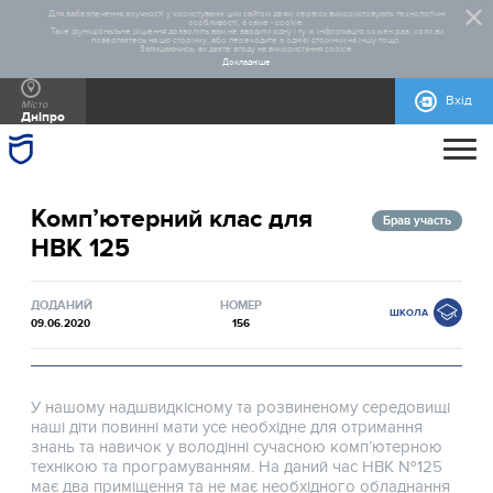
Для забезпечення зручності у користуванні цим сайтом деякі сервіси використовують технологічні
особливості, а саме - cookie.
Таке функціональне рішення дозволить вам не вводити одну і ту ж інформацію кожен раз, коли ви
повертаєтесь на цю сторінку, або переходите з однієї сторінки на іншу тощо.
Залишаючись, ви даєте згоду на використання cookie.
Докладніше
Вхід
Місто
Дніпро
ПРО ПРОЄКТ
Комп’ютерний клас для
ДОПОМОГА
ЗАГАЛЬНА ІНФОРМАЦІЯ
СТАТИСТИКА
РЕАЛІЗОВАНІ ПРОЄКТИ
Брав участь
НВК 125
КОНТАКТИ
ПРАВИЛА УЧАСТІ
НОРМАТИВНО-ПРАВОВА БАЗА
БЛАНКИ ДЛЯ ЗАВАНТАЖЕННЯ
МАКЕТИ РЕКЛАМНИХ МАТЕРІАЛІВ
ДОДАНИЙ
НОМЕР
ШКОЛА
09.06.2020
156
У нашому надшвидкісному та розвиненому середовищі
наші діти повинні мати усе необхідне для отримання
знань та навичок у володінні сучасною комп’ютерною
технікою та програмуванням. На даний час НВК №125
має два приміщення та не має необхідного обладнання