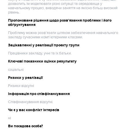
дозволить їм моделювати різні ситуації та середовища у
навчальному процесі, виводячи заняття на якісно більш високий
рівень.
Пропоноване рішення щодо розв'язання проблеми і його
обґрунтування
Проблему можна розв’язати шляхом забезпечення навчального
закладу сучасними комп’ютерними класами.
Зацікавленні у реалізації проєкту групи
Працівники закладу, учні та їх батьки.
Ключові показники оцінки результату
соціальні
Ризики у реалізації
Ризики відсутні
Інформація про співфінансування
Співфінансування відсутні.
Чи є у вас конфлікт інтересів
ні
Ви посадова особа?