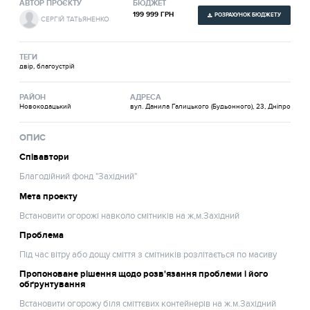
АВТОР ПРОЄКТУ
БЮДЖЕТ
199 999 ГРН
РОЗРАХУНОК БЮДЖЕТУ
СЕРГІЙ ТАТЬЯНЕНКО
ТЕГИ
двір, благоустрій
РАЙОН
АДРЕСА
Новокодацький
вул. Данила Галицького (Будьонного), 23, Дніпро
ОПИС
Співавтори
Благодійний фонд "Західний"
Мета проекту
Встановити огорожі навколо смітників на ж,м.Західний
Проблема
Під час вітру або дощу сміття з смітників розлітається по масиву
Пропоноване рішення щодо розв'язання проблеми і його
обґрунтування
Встановити огорожу біля сміттєвих контейнерів на ж.м.Західний