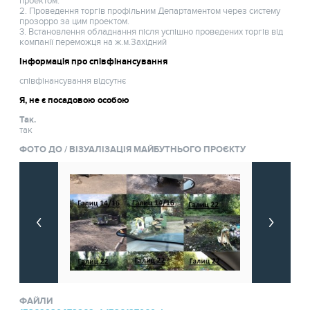
проектом.
2. Проведення торгів профільним Департаментом через систему
прозорро за цим проектом.
3. Встановлення обладнання після успішно проведених торгів від
компанії переможця на ж.м.Західний
Інформація про співфінансування
співфінансування відсутнє
Я, не є посадовою особою
Так.
так
ФОТО ДО / ВІЗУАЛІЗАЦІЯ МАЙБУТНЬОГО ПРОЄКТУ
ФАЙЛИ