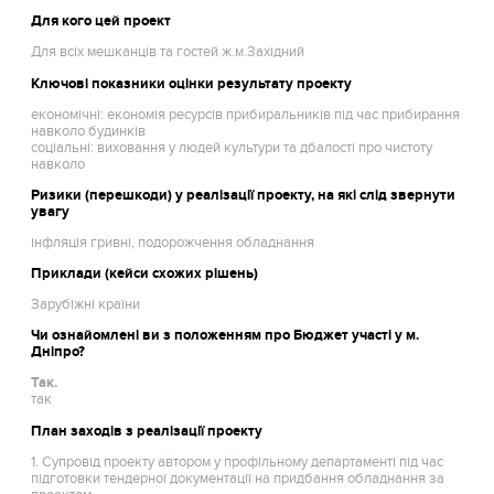
Для кого цей проект
Для всіх мешканців та гостей ж.м.Західний
Ключові показники оцінки результату проекту
економічні: економія ресурсів прибиральників під час прибирання
навколо будинків
соціальні: виховання у людей культури та дбалості про чистоту
навколо
Ризики (перешкоди) у реалізації проекту, на які слід звернути
увагу
інфляція гривні, подорожчення обладнання
Приклади (кейси схожих рішень)
Зарубіжні країни
Чи ознайомлені ви з положенням про Бюджет участі у м.
Дніпро?
Так.
так
План заходів з реалізації проекту
1. Супровід проекту автором у профільному департаменті під час
підготовки тендерної документації на придбання обладнання за