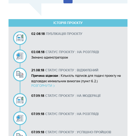
ІСТОРІЯ ПРОЄКТУ
02.08.18
ПУБЛІКАЦІЯ ПРОЄКТУ
03.08.18
СТАТУС ПРОЄКТУ : НА РОЗГЛЯДІ
Змінено адміністратором
21.08.18
СТАТУС ПРОЄКТУ : ВІДХИЛЕНИЙ
Причина відмови :
Кількість підписів для подачі проєкту не
відповідає мінімальним вимогам (пункт 6.2.)
РОЗГОРНУТИ
15348463657213_kartka-analizu-proekt-37.pdf
07.09.18
СТАТУС ПРОЄКТУ : НА МОДЕРАЦІЇ
07.09.18
СТАТУС ПРОЄКТУ : НА РОЗГЛЯДІ
07.09.18
СТАТУС ПРОЄКТУ : УСПІШНО ПРОЙШОВ