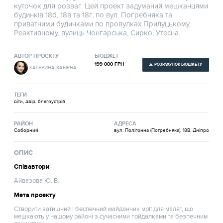
куточок для розваг. Цей проект задуманий мешканцями
будинків 18б, 18в та 18г, по вул. Погребняка та
приватними будинками по провулках Прилуцькому,
Реактивному, вулиць Чонгарська, Сирко, Утесна.
АВТОР ПРОЄКТУ
БЮДЖЕТ
199 000 ГРН
РОЗРАХУНОК БЮДЖЕТУ
КАТЕРИНА ЗАБІРНА
ТЕГИ
діти, двір, благоустрій
РАЙОН
АДРЕСА
Соборний
вул. Полігонна (Погребняка), 18В, Дніпро
ОПИС
Співавтори
Айвазова Ю. В.
Мета проекту
Створити затишний і беспечний майданчик мрії для малят, що
мешкають у нашому районі з сучасними гойдалками та безпечним