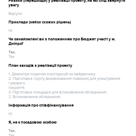
Ризики (перешкоди) у реалізації проекту, на які слід звернути
увагу
Відсутні
Приклади (кейси схожих рішень)
НІ
Чи ознайомлені ви з положенням про Бюджет участі у м.
Дніпро?
Так.
Так
План заходів з реалізації проекту
1. Демонтаж існуючих конструкцій на майданчику.
2. Підготовка грунту (вирівнювання поверхні) для улаштування
гумового
покриття.
3. Підготовка площадки для встановлення обладнання.
2. Встановлення обладнання.
Інформація про співфінансування
Ні
Я, не є посадовою особою
Так.
Так