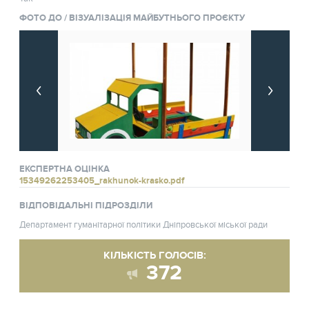
ФОТО ДО / ВІЗУАЛІЗАЦІЯ МАЙБУТНЬОГО ПРОЄКТУ
ЕКСПЕРТНА ОЦІНКА
15349262253405_rakhunok-krasko.pdf
ВІДПОВІДАЛЬНІ ПІДРОЗДІЛИ
Департамент гуманітарної політики Дніпровської міської ради
КІЛЬКІСТЬ ГОЛОСІВ:
372