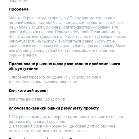
покриттям.
Проблема
Майже 10 років тому на провулку Прилуцькому встановили
дитячий майданчик, який є єдиним місцем розваг для дітей, що
мешкають у нашому районі (5 багатоквартирних будинків та
приваті будинки по пров. Прилуцькому, пров. Реактивному, вул.
Чонгарська, вул. Сирко та вул. Утесна), з того часу майданчик не
ремонтувався і на сьогодні знаходиться у аварійному стані,
залишилася лише одна гойдалка та лавки для відпочинку. Місця
для розваг у цілому районі багатоповерхівок та приватних
будинків немає
Пропоноване рішення щодо розв'язання проблеми і його
обґрунтування
Створення ігрового майданчика у нашому районі з
травмобезпечним гумовим покриттям
Для кого цей проект
для дітей віком від 1 до 12 років
Ключові показники оцінки результату проекту
1. Покращення іміджу мікрорайона, як такого, що має місце для
дитячого відпочинку і дозвілля.
2. Створення умов у мікрорайоні, де кожна дитина отримає
можливість займатися, грати і розвиватися