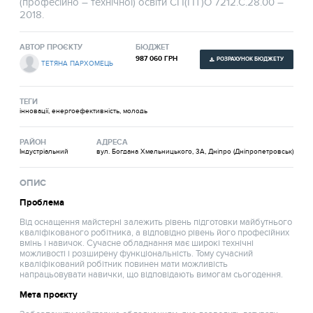
(професійно – технічної) освіти СП(ПТ)О 7212.C.28.00 –
2018.
АВТОР ПРОЄКТУ
БЮДЖЕТ
987 060 ГРН
РОЗРАХУНОК БЮДЖЕТУ
ТЕТЯНА ПАРХОМЕЦЬ
ТЕГИ
інновації, енергоефективність, молодь
РАЙОН
АДРЕСА
Індустріальний
вул. Богдана Хмельницького, 3А, Дніпро (Дніпропетровськ)
ОПИС
Проблема
Від оснащення майстерні залежить рівень підготовки майбутнього
кваліфікованого робітника, а відповідно рівень його професійних
вмінь і навичок. Сучасне обладнання має широкі технічні
можливості і розширену функціональність. Тому сучасний
кваліфікований робітник повинен мати можливість
напрацьовувати навички, що відповідають вимогам сьогодення.
Мета проєкту