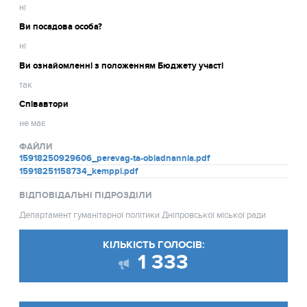
ні
Ви посадова особа?
ні
Ви ознайомленні з положенням Бюджету участі
так
Співавтори
не має
ФАЙЛИ
15918250929606_perevag-ta-obladnannia.pdf
15918251158734_kemppi.pdf
ВІДПОВІДАЛЬНІ ПІДРОЗДІЛИ
Департамент гуманітарної політики Дніпровської міської ради
КІЛЬКІСТЬ ГОЛОСІВ:
1 333