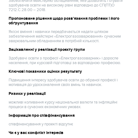
Забезпечити майстерню обладнанням, яке дозволить готувати
здобувачів освіти на високому рівні відповідно до СП(ПТ)О
7212.C.28.00 – 2018.
Пропоноване рішення щодо розв'язання проблеми і його
обґрунтування
Якісні вміння і навички передбачається надати шляхом
забезпечення майстерні «Електрогазозварювання» сучасним
зварювальним обладнанням в потрібній кількості.
Зацікавленні у реалізації проєкту групи
Здобувачі освіти з професії «Електрогазозварник» і доросле
населення, при курсовій підготовці за відповідною професією.
Ключові показники оцінки результату
Підвищення інтересу здобувачів освіти до обраної професії і
мотивація до удосконалення своїх вмінь та навичок.
Ризики у реалізації
можливі коливання курсу національної валюти та інфляційні
процеси в сучасних економічних умовах.
Інформація про співфінансування
співфінансування у проекті відсутнє
Чи є у вас конфлікт інтересів